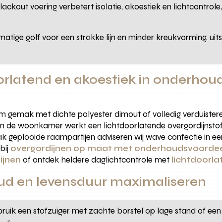
blackout voering verbetert isolatie, akoestiek en lichtcontro
jkmatige golf voor een strakke lijn en minder kreukvorming, 
orlatend en akoestiek in onderhoud
m gemak met dichte polyester dimout of volledig verduister
n de woonkamer werkt een lichtdoorlatende overgordijnstof me
strak geplooide raampartijen adviseren wij wave confectie in 
bij
overgordijnen op maat met onderhoudsvoorde
ijnen
of ontdek heldere daglichtcontrole met
lichtdoorla
d en levensduur maximaliseren
bruik een stofzuiger met zachte borstel op lage stand of ee