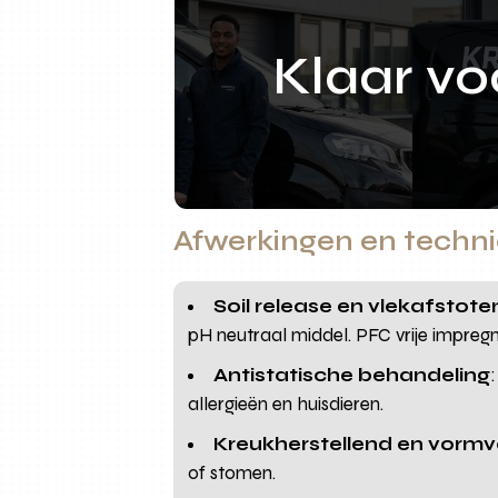
Klaar v
Afwerkingen en techn
Soil release en vlekafstot
pH neutraal middel. PFC vrije impreg
Antistatische behandeling
allergieën en huisdieren.
Kreukherstellend en vormv
of stomen.