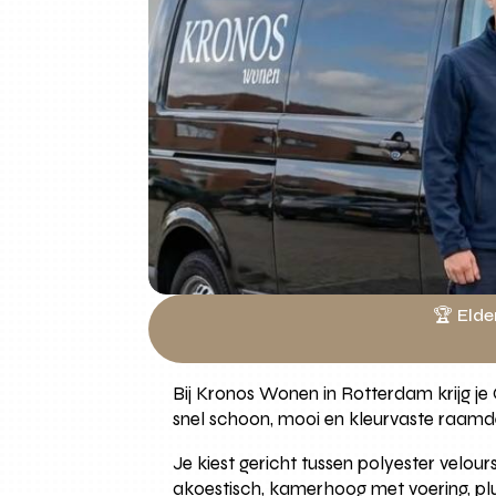
🏆 Elde
Bij Kronos Wonen in Rotterdam krijg j
snel schoon, mooi en kleurvaste raamd
Je kiest gericht tussen polyester velo
akoestisch, kamerhoog met voering, plus r