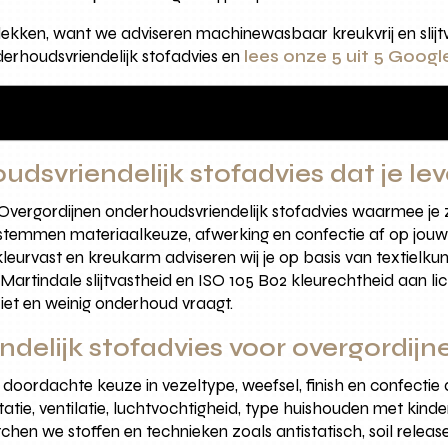
lekken, want we adviseren machinewasbaar kreukvrij en slijt
erhoudsvriendelijk stofadvies en
lees onze 5 uit 5 Googl
dsvriendelijk stofadvies dat je l
 Overgordijnen onderhoudsvriendelijk stofadvies waarmee je
stemmen materiaalkeuze, afwerking en confectie af op jouw ru
eurvast en kreukarm adviseren wij je op basis van textielkun
 Martindale slijtvastheid en ISO 105 B02 kleurechtheid aan l
tziet en weinig onderhoud vraagt.
delijk stofadvies voor overgordijn
n doordachte keuze in vezeltype, weefsel, finish en confecti
ntatie, ventilatie, luchtvochtigheid, type huishouden met kinde
hen we stoffen en technieken zoals antistatisch, soil relea