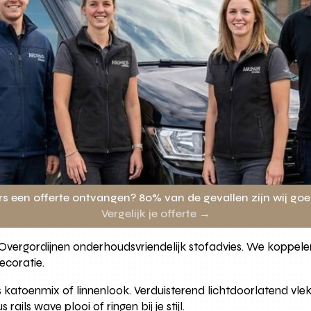
rs een offerte ontvangen? 80% van de gevallen zijn wij go
Vergelijk je offerte →
e Overgordijnen onderhoudsvriendelijk stofadvies. We koppel
ecoratie.
urs katoenmix of linnenlook. Verduisterend lichtdoorlatend v
ails wave plooi of ringen bij je stijl.