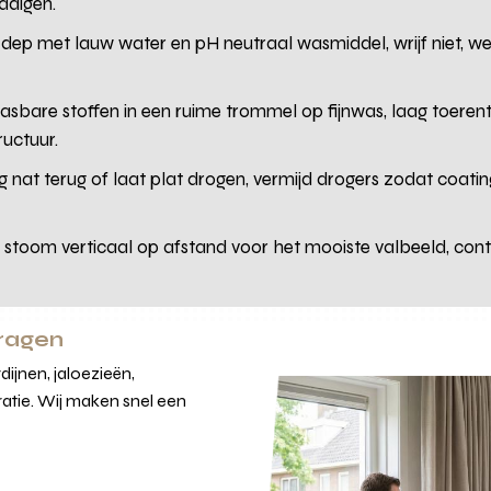
adigen.
 dep met lauw water en pH neutraal wasmiddel, wrijf niet, w
asbare stoffen in een ruime trommel op fijnwas, laag toerent
ructuur.
g nat terug of laat plat drogen, vermijd drogers zodat coatin
: stoom verticaal op afstand voor het mooiste valbeeld, contr
vragen
ijnen, jaloezieën,
atie. Wij maken snel een