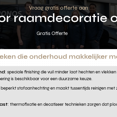
Vraag gratis offerte aan
oor raamdecoratie 
Gratis Offerte
ieken die onderhoud makkelijker 
end
: speciale finishing die vuil minder laat hechten en vlekke
nering is beschikbaar voor een duurzame keuze.
: beperkt stofaanhechting en maakt tussentijds reinigen met 
ast
: thermofixatie en decatiseer technieken zorgen dat pl