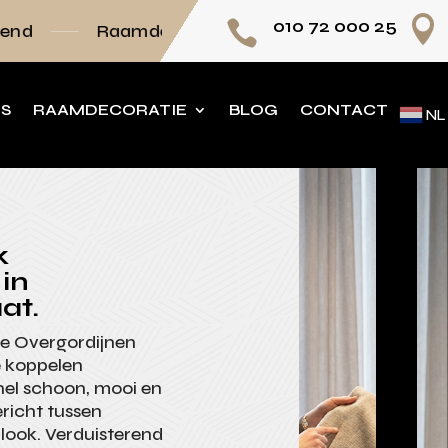

010 72 000 25

decoratie volledig op maat
Persoonlijk advi
NS
RAAMDECORATIE
BLOG
CONTACT
NL
k
 in
at.
je Overgordijnen
e koppelen
nel schoon, mooi en
ericht tussen
nlook. Verduisterend