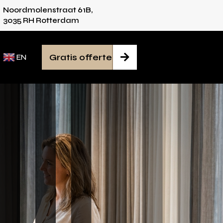
Noordmolenstraat 61B,
es voor iedere ruimte
Van inmeten tot monta
3035 RH Rotterdam
Gratis offerte

EN