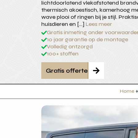
lichtdoorlatend vlekafstotend brand
thermisch akoestisch, kamerhoog met 
wave plooi of ringen bij je stijl. Prakt
huisdieren en […]
Lees meer
Gratis inmeting onder voorwaarde

10 jaar garantie op de montage

Volledig ontzorgd

100+ stoffen

Gratis offerte

Home