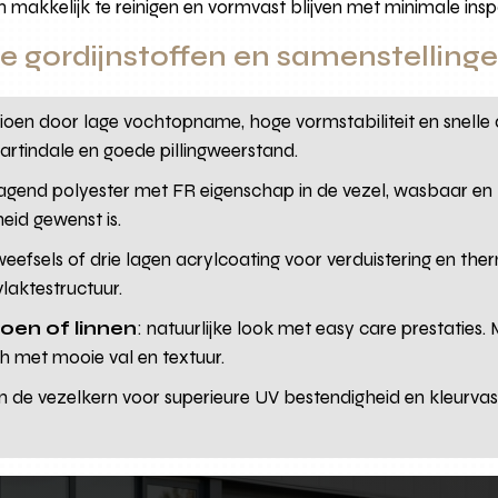
n makkelijk te reinigen en vormvast blijven met minimale insp
 gordijnstoffen en samenstelling
en door lage vochtopname, hoge vormstabiliteit en snelle d
rtindale en goede pillingweerstand.
agend polyester met FR eigenschap in de vezel, wasbaar en k
heid gewenst is.
 weefsels of drie lagen acrylcoating voor verduistering en t
laktestructuur.
oen of linnen
: natuurlijke look met easy care prestaties.
h met mooie val en textuur.
 in de vezelkern voor superieure UV bestendigheid en kleurvas