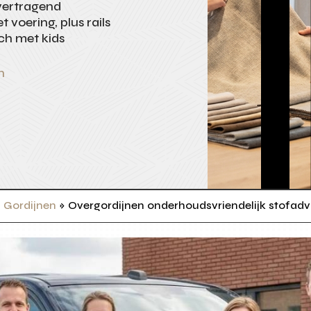
vertragend
voering, plus rails
isch met kids
n
»
Gordijnen
»
Overgordijnen onderhoudsvriendelijk stofadv