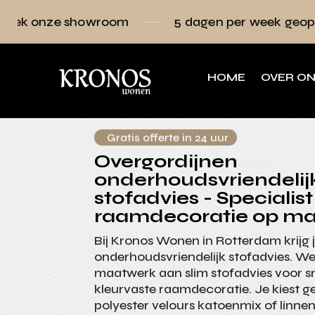
wroom
5 dagen per week geopend
Raam
HOME
OVER O
Gratis offerte in 24 uur
Overgordijnen
onderhoudsvriendelij
stofadvies - Specialist
raamdecoratie op ma
Bij Kronos Wonen in Rotterdam krijg 
onderhoudsvriendelijk stofadvies. W
maatwerk aan slim stofadvies voor s
kleurvaste raamdecoratie. Je kiest g
polyester velours katoenmix of linne