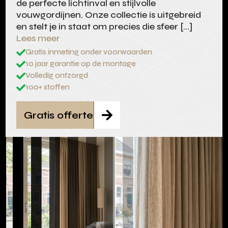
de perfecte lichtinval en stijlvolle
vouwgordijnen. Onze collectie is uitgebreid
en stelt je in staat om precies die sfeer […]
Lees meer
Gratis inmeting onder voorwaarden

10 jaar garantie op de montage

Volledig ontzorgd

100+ stoffen

Gratis offerte
