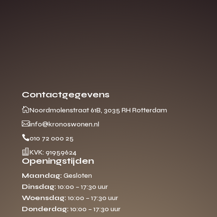
Contactgegevens

Noordmolenstraat 61B, 3035 RH Rotterdam

info@kronoswonen.nl

010 72 000 25

KVK: 91959624
Openingstijden
Maandag:
Gesloten
Dinsdag:
10:00 – 17:30 uur
Woensdag:
10:00 – 17:30 uur
Donderdag:
10:00 – 17:30 uur