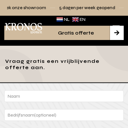
k onze showroom
5 dagen per week geopend
Raam
NL
EN
Gratis offerte

Vraag gratis een vrijblijvende
offerte aan.
Leave
this
field
blank