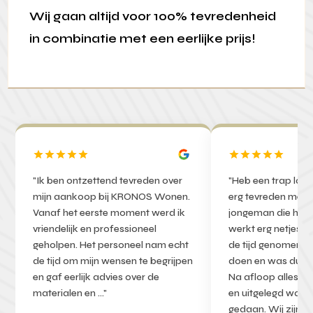
Wij gaan altijd voor 100% tevredenheid
in combinatie met een eerlijke prijs!
"Ik ben ontzettend tevreden over
"Heb een trap lat
mijn aankoop bij KRONOS Wonen.
erg tevreden met h
Vanaf het eerste moment werd ik
jongeman die het
vriendelijk en professioneel
werkt erg netjes e
geholpen. Het personeel nam echt
de tijd genomen o
de tijd om mijn wensen te begrijpen
doen en was dus w
en gaf eerlijk advies over de
Na afloop alles n
materialen en …"
en uitgelegd wat i
gedaan. Wij zijn t