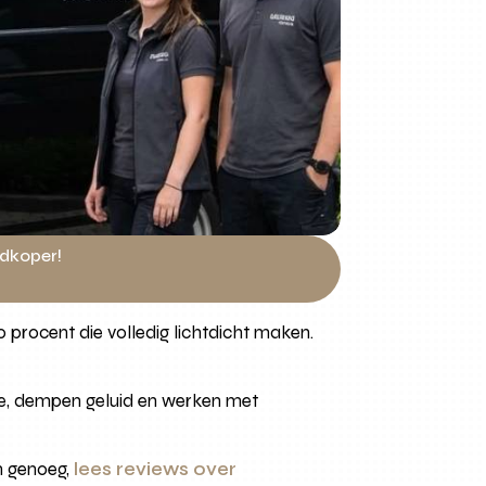
edkoper!
 procent die volledig lichtdicht maken.
mte, dempen geluid en werken met
n genoeg,
lees reviews over