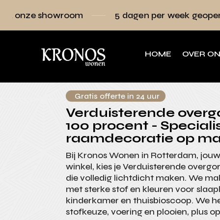
oom
5 dagen per week geopend
Raamde
HOME
OVER O
Gratis offerte in 24 uur
Verduisterende overg
100 procent - Specialis
raamdecoratie op ma
Bij Kronos Wonen in Rotterdam, jou
winkel, kies je Verduisterende overgo
die volledig lichtdicht maken. We m
met sterke stof en kleuren voor slaa
kinderkamer en thuisbioscoop. We he
stofkeuze, voering en plooien, plus op