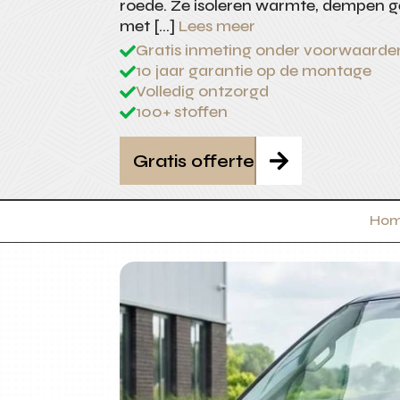
roede. Ze isoleren warmte, dempen g
met […]
Lees meer
Gratis inmeting onder voorwaarde

10 jaar garantie op de montage

Volledig ontzorgd

100+ stoffen

Gratis offerte

Ho