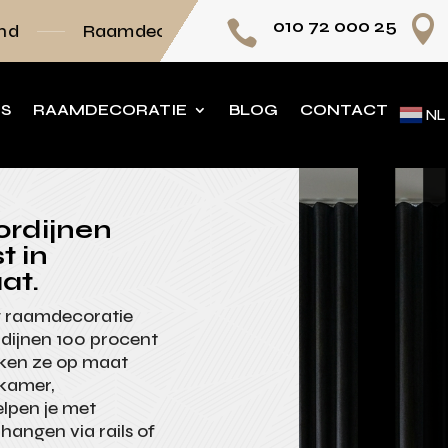

010 72 000 25

coratie volledig op maat
Persoonlijk advies
NS
RAAMDECORATIE
BLOG
CONTACT
NL
ordijnen
t in
at.
w raamdecoratie
rdijnen 100 procent
aken ze op maat
pkamer,
lpen je met
hangen via rails of