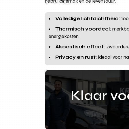
gebruiksgemak en de levensduur.
Volledige lichtdichtheid
: 10
Thermisch voordeel
: merkba
energiekosten
Akoestisch effect
: zwaarder
Privacy en rust
: ideaal voor 
Klaar v