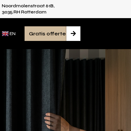
Noordmolenstraat 61B,
 voor iedere ruimte
Van inmeten tot montage 
3035 RH Rotterdam
Gratis offerte

EN