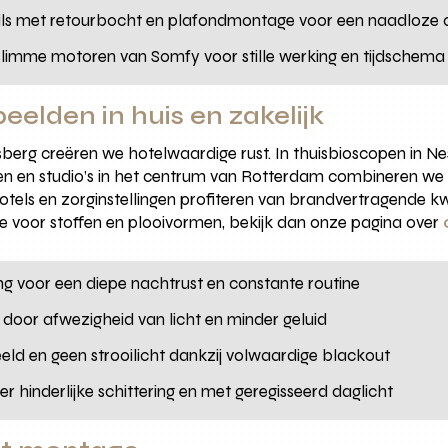
rails met retourbocht en plafondmontage voor een naadloze a
 slimme motoren van Somfy voor stille werking en tijdschema
elden in huis en zakelijk
rsberg creëren we hotelwaardige rust. In thuisbioscopen in 
en en studio’s in het centrum van Rotterdam combineren we 
. Hotels en zorginstellingen profiteren van brandvertragende 
atie voor stoffen en plooivormen, bekijk dan onze pagina over
ring voor een diepe nachtrust en constante routine
e door afwezigheid van licht en minder geluid
beeld en geen strooilicht dankzij volwaardige blackout
r hinderlijke schittering en met geregisseerd daglicht