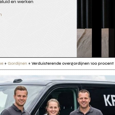
eluid en werken
n
me
»
Gordijnen
»
Verduisterende overgordijnen 100 procent