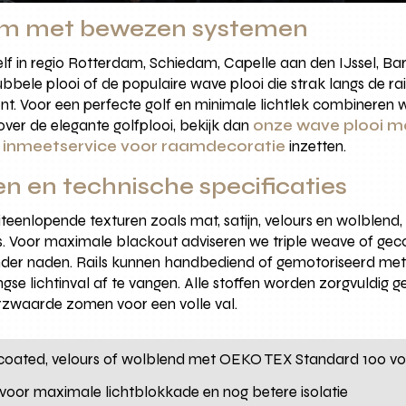
am met bewezen systemen
f in regio Rotterdam, Schiedam, Capelle aan den IJssel, Ba
dubbele plooi of de populaire wave plooi die strak langs de rai
ent. Voor een perfecte golf en minimale lichtlek combineren
 over de elegante golfplooi, bekijk dan
onze wave plooi m
e
inmeetservice voor raamdecoratie
inzetten.
n en technische specificaties
eenlopende texturen zoals mat, satijn, velours en wolblend
es. Voor maximale blackout adviseren we triple weave of geco
er naden. Rails kunnen handbediend of gemotoriseerd met s
ngse lichtinval af te vangen. Alle stoffen worden zorgvuldig 
rzwaarde zomen voor een volle val.
m coated, velours of wolblend met OEKO TEX Standard 100 v
 voor maximale lichtblokkade en nog betere isolatie