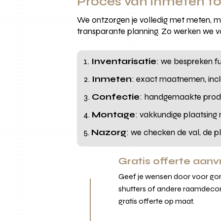
Proces van inmeten t
We ontzorgen je volledig met meten, 
transparante planning. Zo werken we vo
Inventarisatie
: we bespreken fun
Inmeten
: exact maatnemen, incl
Confectie
: handgemaakte produ
Montage
: vakkundige plaatsing 
Nazorg
: we checken de val, de pl
Gratis offerte aan
Geef je wensen door voor gord
shutters of andere raamdecor
gratis offerte op maat.