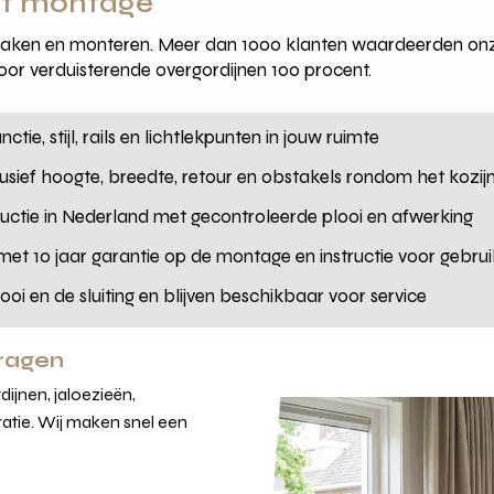
ot montage
maken en monteren. Meer dan 1000 klanten waardeerden onz
or verduisterende overgordijnen 100 procent.
ctie, stijl, rails en lichtlekpunten in jouw ruimte
usief hoogte, breedte, retour en obstakels rondom het kozij
ctie in Nederland met gecontroleerde plooi en afwerking
met 10 jaar garantie op de montage en instructie voor gebrui
ooi en de sluiting en blijven beschikbaar voor service
vragen
ijnen, jaloezieën,
atie. Wij maken snel een