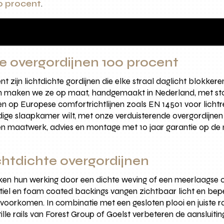
0 procent
.
e overgordijnen 100 procent
t zijn lichtdichte gordijnen die elke straal daglicht blokker
am maken we ze op maat, handgemaakt in Nederland, met s
ten op Europese comfortrichtlijnen zoals EN 14501 voor licht
dige slaapkamer wilt, met onze verduisterende overgordijnen 
 maatwerk, advies en montage met 10 jaar garantie op de 
chtdichte overgordijnen
eiken hun werking door een dichte weving of een meerlaagse 
tiel en foam coated backings vangen zichtbaar licht en beperk
n voorkomen. In combinatie met een gesloten plooi en juiste 
ille rails van Forest Group of Goelst verbeteren de aansluit