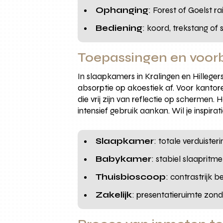
Ophanging
: Forest of Goelst 
Bediening
: koord, trekstang of
Toepassingen en voorbe
In slaapkamers in Kralingen en Hillege
absorptie op akoestiek af. Voor kantor
die vrij zijn van reflectie op schermen
intensief gebruik aankan. Wil je inspir
Slaapkamer
: totale verduiste
Babykamer
: stabiel slaapritm
Thuisbioscoop
: contrastrijk 
Zakelijk
: presentatieruimte zonde