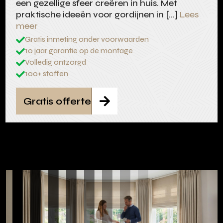
een gezellige sfeer creëren in huis. Met
praktische ideeën voor gordijnen in […]
Lees
meer
Gratis inmeting onder voorwaarden

10 jaar garantie op de montage

Volledig ontzorgd

100+ stoffen

Gratis offerte
