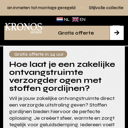
ot montage geregeld
Stijlvolle collecties voor elk interieur
NL
EN
Gratis offerte

Gratis offerte in 24 uur
Hoe laat je een zakelijke
ontvangstruimte
verzorgder ogen met
stoffen gordijnen?
Wil je jouw zakelijke ontvangstruimte direct
een verzorgde uitstraling geven? Stoffen
gordijnen bieden hiervoor de perfecte
oplossing. Je creëert sfeer, warmte en zorgt
tegelijk voor geluidsdemping. Iedereen voelt