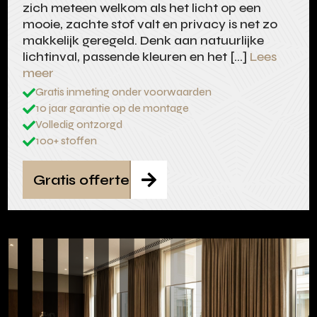
zich meteen welkom als het licht op een
mooie, zachte stof valt en privacy is net zo
makkelijk geregeld. Denk aan natuurlijke
lichtinval, passende kleuren en het […]
Lees
meer
Gratis inmeting onder voorwaarden

10 jaar garantie op de montage

Volledig ontzorgd

100+ stoffen

Gratis offerte
