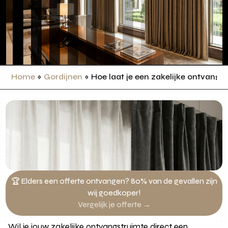
Home
»
Gordijnen
»
Hoe laat je een zakelijke ontvangs
🏆 Elders een offerte ontvangen? 80% van de gevallen zijn
wij goedkoper!
Vergelijk je offerte →
Wil je jouw zakelijke ontvangstruimte direct een