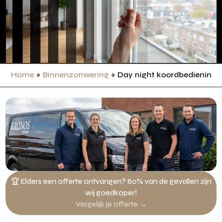
Home
»
Binnenzonwering
»
Day night koordbediening
🏆 Elders een offerte ontvangen? 80% van de gevallen zijn
wij goedkoper!
Vergelijk je offerte →