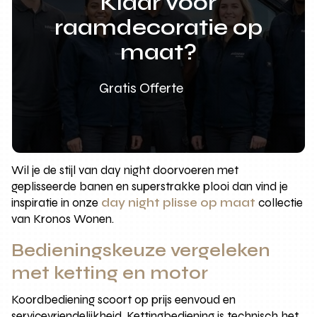
Klaar voor
raamdecoratie op
maat?
Gratis Offerte
Wil je de stijl van day night doorvoeren met
geplisseerde banen en superstrakke plooi dan vind je
inspiratie in onze
day night plisse op maat
collectie
van Kronos Wonen.
Bedieningskeuze vergeleken
met ketting en motor
Koordbediening scoort op prijs eenvoud en
servicevriendelijkheid. Kettingbediening is technisch het