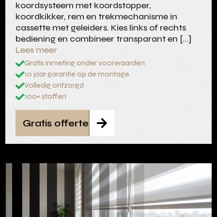
koordsysteem met koordstopper,
koordkikker, rem en trekmechanisme in
cassette met geleiders. Kies links of rechts
bediening en combineer transparant en […]
Lees meer
Gratis inmeting onder voorwaarden

10 jaar garantie op de montage

Volledig ontzorgd

100+ stoffen

Gratis offerte
