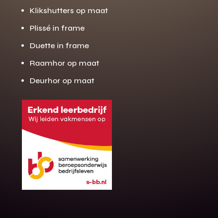
Klikshutters op maat
Plissé in frame
Duette in frame
Raamhor op maat
Deurhor op maat
Gratis offerte
M
op maat?
Binnen 24 uur jouw gratis offerte
10 jaar garantie op de montage
Gratis inmeting (voorwaarden)
Volledig ontzorgd