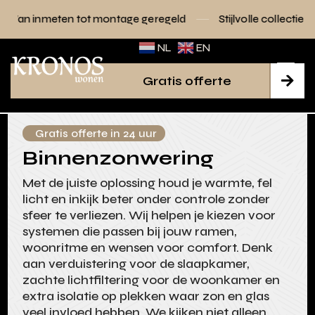
ontage geregeld
Stijlvolle collecties voor elk interieur
NL
EN
Gratis offerte

Gratis offerte in 24 uur
Binnenzonwering
Met de juiste oplossing houd je warmte, fel
licht en inkijk beter onder controle zonder
sfeer te verliezen. Wij helpen je kiezen voor
systemen die passen bij jouw ramen,
woonritme en wensen voor comfort. Denk
aan verduistering voor de slaapkamer,
zachte lichtfiltering voor de woonkamer en
extra isolatie op plekken waar zon en glas
veel invloed hebben. We kijken niet alleen