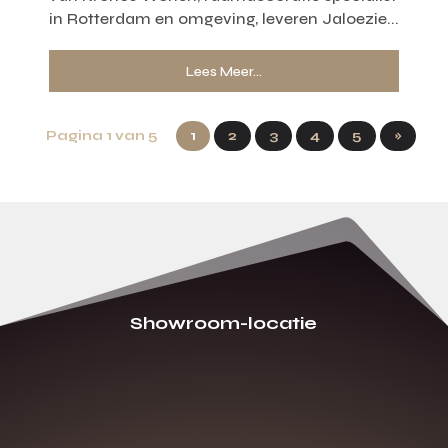
in Rotterdam en omgeving, leveren Jaloezie...
Lees Meer...
Pagina 1 van 5
1
2
3
4
5
»
Showroom-locatie