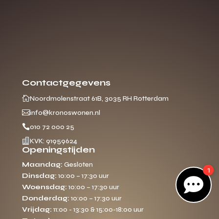
Gratis offerte
M
op maat?
Binnen 24 uur jouw gratis offerte
Contactgegevens
10 jaar garantie op de
montage

Noordmolenstraat 61B, 3035 RH Rotterdam
Gratis inmeting

info@kronoswonen.nl
(voorwaarden)

010 72 000 25
Volledig ontzorgd

KVK: 91959624
Wij werken landelijk
Openingstijden
100+ stoffen
Maandag:
Gesloten
1
Gratis offerte
Dinsdag:
10:00 – 17:30 uur

Direct bellen
Woensdag:
10:00 – 17:30 uur
Donderdag:
10:00 – 17:30 uur
Vrijdag:
11:00 - 13:30 & 15:00-18:00 uur