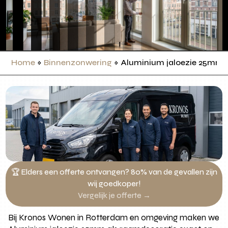
Home
»
Binnenzonwering
»
Aluminium jaloezie 25mm
🏆 Elders een offerte ontvangen? 80% van de gevallen zijn
wij goedkoper!
Vergelijk je offerte →
Bij Kronos Wonen in Rotterdam en omgeving maken we