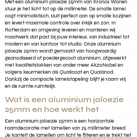
Met een aluminium jaloezie 25mm van Kronos Wonen
stuur je het licht tot op de millimeter. De smalle lamel
oogt minimalistisch, sluit perfect aan op smalle kozijnen
en levert maximale controle over inkijk en zon. In
Rotterdam en omgeving leveren en monteren wij
maatwerk dat past bij jouw interieur, van industrieel tot
modern en van kantoor tot studio. Onze aluminium
jaloezie 25mm wordt gemaakt van hoogwaardig
geanodiseerd of poedergecoat aluminium, afgewerkt
met kwaliteitslakken van onder meer AkzoNobel en
volgens keurmerken als Qualicoat en Qualanod.
Dankzij de compacte lamelstapeling blijft je raam vrij
en de ruimte ruimtelijk.
Wat is een aluminium jaloezie
25mm en hoe werkt het
Een aluminium jaloezie 25mm is een horizontale
raamdecoratie met lamellen van 25 millimeter breed.
Je kantelt de lamellen om licht te filteren en je trekt het