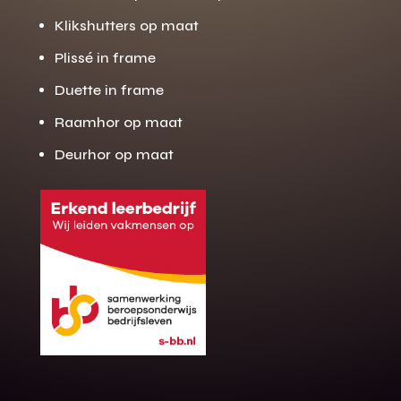
Klikshutters op maat
Plissé in frame
Duette in frame
Raamhor op maat
Deurhor op maat
Gratis offerte
M
op maat?
Binnen 24 uur jouw gratis offerte
10 jaar garantie op de montage
Gratis inmeting (voorwaarden)
Volledig ontzorgd