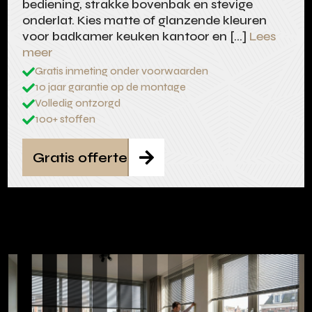
bediening, strakke bovenbak en stevige
onderlat. Kies matte of glanzende kleuren
voor badkamer keuken kantoor en […]
Lees
meer
Gratis inmeting onder voorwaarden

10 jaar garantie op de montage

Volledig ontzorgd

100+ stoffen

Gratis offerte
