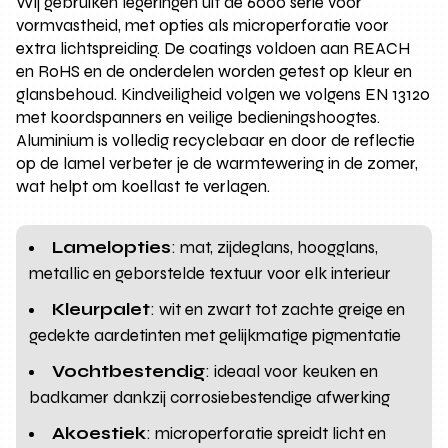
Wij gebruiken legeringen uit de 6000 serie voor
vormvastheid, met opties als microperforatie voor
extra lichtspreiding. De coatings voldoen aan REACH
en RoHS en de onderdelen worden getest op kleur en
glansbehoud. Kindveiligheid volgen we volgens EN 13120
met koordspanners en veilige bedieningshoogtes.
Aluminium is volledig recyclebaar en door de reflectie
op de lamel verbeter je de warmtewering in de zomer,
wat helpt om koellast te verlagen.
Lamelopties
: mat, zijdeglans, hoogglans,
metallic en geborstelde textuur voor elk interieur
Kleurpalet
: wit en zwart tot zachte greige en
gedekte aardetinten met gelijkmatige pigmentatie
Vochtbestendig
: ideaal voor keuken en
badkamer dankzij corrosiebestendige afwerking
Akoestiek
: microperforatie spreidt licht en