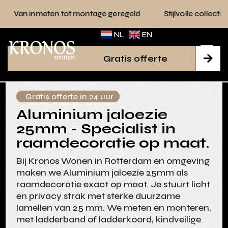
n tot montage geregeld
Stijlvolle collecties voor elk interi
NL
EN
Gratis offerte

Gratis offerte in 24 uur
Aluminium jaloezie
25mm - Specialist in
raamdecoratie op maat.
Bij Kronos Wonen in Rotterdam en omgeving
maken we Aluminium jaloezie 25mm als
raamdecoratie exact op maat. Je stuurt licht
en privacy strak met sterke duurzame
lamellen van 25 mm. We meten en monteren,
met ladderband of ladderkoord, kindveilige