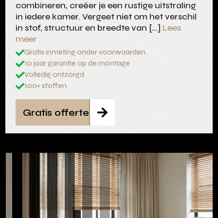
combineren, creëer je een rustige uitstraling
in iedere kamer. Vergeet niet om het verschil
in stof, structuur en breedte van […]
Lees
meer
Gratis inmeting onder voorwaarden

10 jaar garantie op de montage

Volledig ontzorgd

100+ stoffen

Gratis offerte
