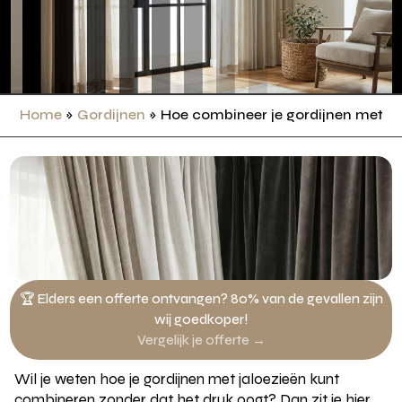
Home
»
Gordijnen
»
Hoe combineer je gordijnen met ja
🏆 Elders een offerte ontvangen? 80% van de gevallen zijn
wij goedkoper!
Vergelijk je offerte →
Wil je weten hoe je gordijnen met jaloezieën kunt
combineren zonder dat het druk oogt? Dan zit je hier