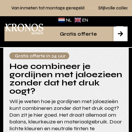
n tot montage geregeld
Stijlvolle collecties voor elk inter
NL
EN
Gratis offerte

Gratis offerte in 24 uur
Hoe combineer je
gordijnen met jaloezieen
zonder dat het druk
oogt?
Wil je weten hoe je gordijnen met jaloezieën
kunt combineren zonder dat het druk oogt?
Dan zit je hier goed. Het draait allemaal om
balans, kleurkeuze en materiaalgebruik. Door
lichte kleuren en neutrale tinten te