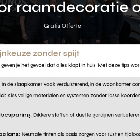
oor raamdecoratie 
Gratis Offerte
ijnkeuze zonder spijt
geven je het gevoel dat alles klopt in huis. Met deze tips wo
:
In de slaapkamer vaak verduisterend, in de woonkamer com
id:
Kies veilige materialen en systemen zonder losse koorden,
ebesparing:
Dikkere stoffen of duette gordijnen verbeteren
 balans:
Neutrale tinten als basis zorgen voor rust en tijdlo