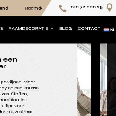

010 72 000 25

amdecoratie volledig op maat
Persoonlijk ad
NS
RAAMDECORATIE
BLOG
CONTACT
NL
in een
er
 gordijnen. Maar
ivacy en een knusse
uzes. Stoffen,
 combinaties
11 tips voor
er keuzestress