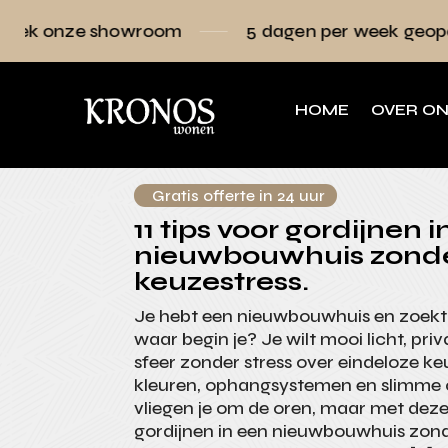
howroom
5 dagen per week geopend
Ra
HOME
OVER O
Gratis offerte in 24 uur
11 tips voor gordijnen 
nieuwbouwhuis zond
keuzestress.
Je hebt een nieuwbouwhuis en zoekt
waar begin je? Je wilt mooi licht, pr
sfeer zonder stress over eindeloze ke
kleuren, ophangsystemen en slimme
vliegen je om de oren, maar met deze 
gordijnen in een nieuwbouwhuis zond