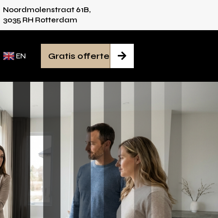
Noordmolenstraat 61B,
vies voor iedere ruimte
Van inmeten tot mont
3035 RH Rotterdam
Gratis offerte

EN