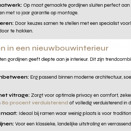
maatwerk:
Op maat gemaakte gordijnen sluiten perfect aan 
n met 10 jaar garantie op montage.
seren:
Door keuzes samen te stellen met een specialist voor
door te hakken.
nen in een nieuwbouwinterieur
n gordijnen geeft diepte aan je interieur. Dit zijn trendcombi
inbetween:
Erg passend binnen moderne architectuur, soepe
et vitrage:
Zorgt voor optimale privacy en comfort, zeker 
s
80 procent verduisterend
of volledig verduisterend in
p maat:
Ideaal bij ramen waar weinig plaats is voor tradition
jnen:
Voor een klassieke, landelijke uitstraling en verrasse