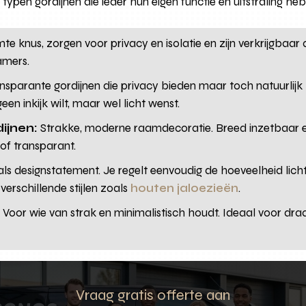
ypen gordijnen die ieder hun eigen functie en uitstraling he
e knus, zorgen voor privacy en isolatie en zijn verkrijgbaar 
amers.
nsparante gordijnen die privacy bieden maar toch natuurlijk l
en inkijk wilt, maar wel licht wenst.
dijnen:
Strakke, moderne raamdecoratie. Breed inzetbaar 
 of transparant.
ls designstatement. Je regelt eenvoudig de hoeveelheid licht 
verschillende stijlen zoals
houten jaloezieën
.
:
Voor wie van strak en minimalistisch houdt. Ideaal voor dr
Vraag gratis offerte aan