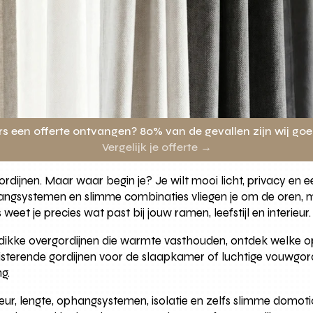
rs een offerte ontvangen? 80% van de gevallen zijn wij go
Vergelijk je offerte →
dijnen. Maar waar begin je? Je wilt mooi licht, privacy en e
hangsystemen en slimme combinaties vliegen je om de oren, ma
et je precies wat past bij jouw ramen, leefstijl en interieur.
t dikke overgordijnen die warmte vasthouden, ontdek welke op
duisterende gordijnen voor de slaapkamer of luchtige vouwgor
g.
eur, lengte, ophangsystemen, isolatie en zelfs slimme domotic