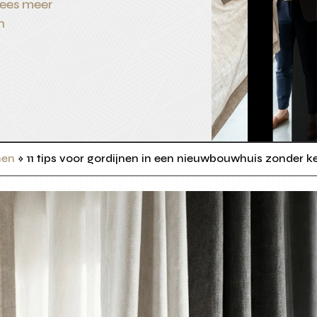
ees meer
n
nen
»
11 tips voor gordijnen in een nieuwbouwhuis zonder k