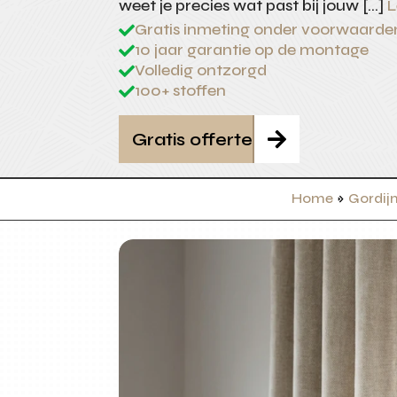
weet je precies wat past bij jouw […]
L
Gratis inmeting onder voorwaarde

10 jaar garantie op de montage

Volledig ontzorgd

100+ stoffen

Gratis offerte

Home
»
Gordij