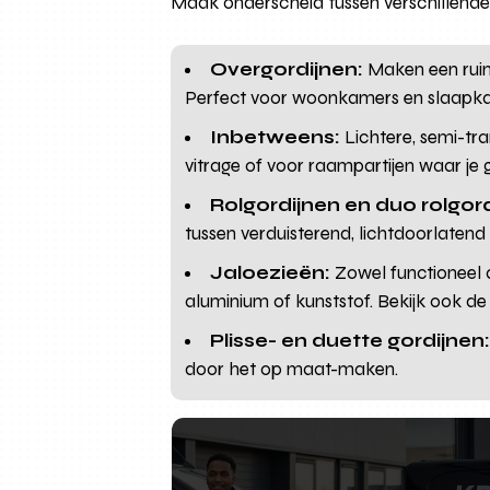
Maak onderscheid tussen verschillende t
Overgordijnen:
Maken een ruimt
Perfect voor woonkamers en slaapk
Inbetweens:
Lichtere, semi-tra
vitrage of voor raampartijen waar je ge
Rolgordijnen en duo rolgor
tussen verduisterend, lichtdoorlatend
Jaloezieën:
Zowel functioneel a
aluminium of kunststof. Bekijk ook de 
Plisse- en duette gordijnen
door het op maat-maken.