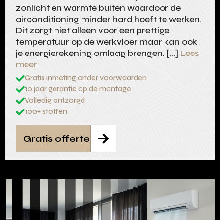
zonlicht en warmte buiten waardoor de
airconditioning minder hard hoeft te werken.
Dit zorgt niet alleen voor een prettige
temperatuur op de werkvloer maar kan ook
je energierekening omlaag brengen. […]
Lees
meer
Gratis inmeting onder voorwaarden

10 jaar garantie op de montage

Volledig ontzorgd

100+ stoffen

Gratis offerte
