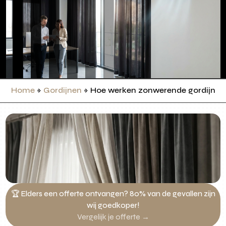
Home
»
Gordijnen
»
Hoe werken zonwerende gordijnen
🏆 Elders een offerte ontvangen? 80% van de gevallen zijn
wij goedkoper!
Vergelijk je offerte →