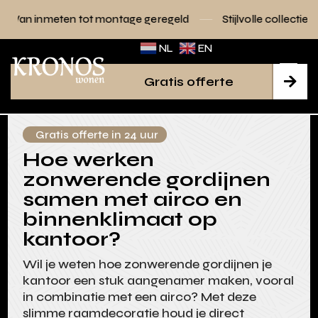
t montage geregeld
Stijlvolle collecties voor elk interieur
NL
EN
Gratis offerte

Gratis offerte in 24 uur
Hoe werken
zonwerende gordijnen
samen met airco en
binnenklimaat op
kantoor?
Wil je weten hoe zonwerende gordijnen je
kantoor een stuk aangenamer maken, vooral
in combinatie met een airco? Met deze
slimme raamdecoratie houd je direct