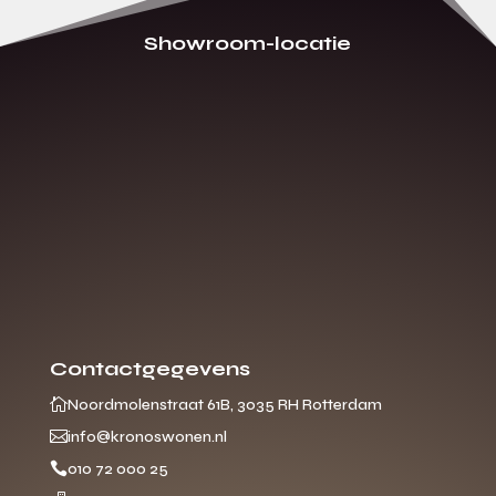
Showroom-locatie
Contactgegevens

Noordmolenstraat 61B, 3035 RH Rotterdam

info@kronoswonen.nl

010 72 000 25