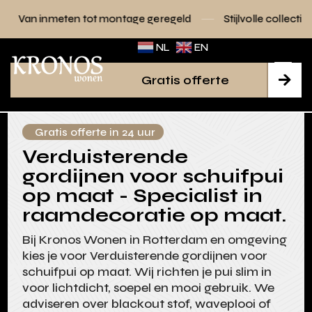
tot montage geregeld
Stijlvolle collecties voor elk interieur
NL
EN
Gratis offerte

Gratis offerte in 24 uur
Verduisterende
gordijnen voor schuifpui
op maat - Specialist in
raamdecoratie op maat.
Bij Kronos Wonen in Rotterdam en omgeving
kies je voor Verduisterende gordijnen voor
schuifpui op maat. Wij richten je pui slim in
voor lichtdicht, soepel en mooi gebruik. We
adviseren over blackout stof, waveplooi of