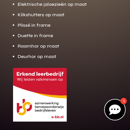
Elektrische jaloezieën op maat
Klikshutters op maat
Gratis offerte
Plissé in frame
M
op maat?
Duette in frame
Binnen 24 uur jouw gratis offerte
Raamhor op maat
10 jaar garantie op de montage
Deurhor op maat
Gratis inmeting (voorwaarden)
Volledig ontzorgd
Wij werken landelijk
100+ stoffen
1
Gratis offerte

Direct bellen