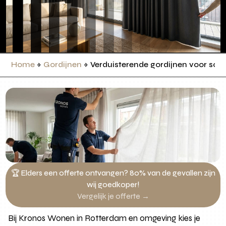
Home
»
Gordijnen
»
Verduisterende gordijnen voor sch
🏆 Elders een offerte ontvangen? 80% van de gevallen zijn
wij goedkoper!
Vergelijk je offerte →
Bij Kronos Wonen in Rotterdam en omgeving kies je