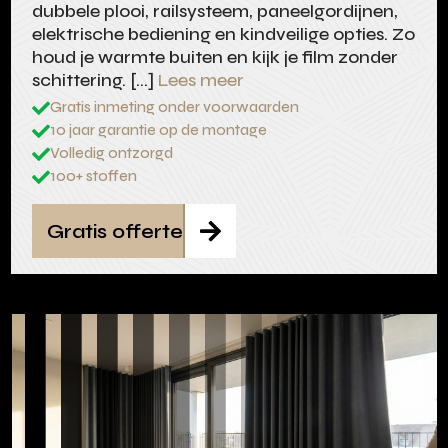
dubbele plooi, railsysteem, paneelgordijnen,
elektrische bediening en kindveilige opties. Zo
houd je warmte buiten en kijk je film zonder
schittering. […]
Lees meer
Gratis inmeting onder voorwaarden

10 jaar garantie op de montage

Volledig ontzorgd

100+ stoffen

Gratis offerte
