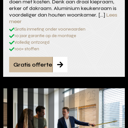
doen met kosten. Denk aan draai kiepraam,
erker of dakraam. Aluminium keukenraam is
voordeliger dan houten woonkamer. […]
Lees
meer
Gratis inmeting onder voorwaarden

10 jaar garantie op de montage

Volledig ontzorgd

100+ stoffen

Gratis offerte
