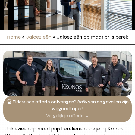
Home
»
Jaloezieën
»
Jaloezieën op maat prijs bereke
🏆 Elders een offerte ontvangen? 80% van de gevallen zijn
wij goedkoper!
Vergelijk je offerte →
Jaloezieën op maat prijs berekenen doe je bij Kronos