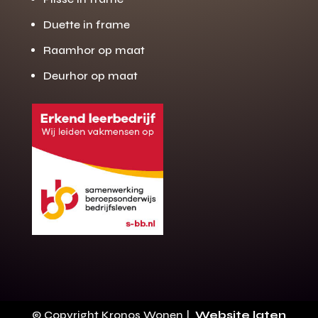
Duette in frame
Raamhor op maat
Deurhor op maat
Gratis offerte
M
op maat?
Binnen 24 uur jouw gratis offerte
10 jaar garantie op de montage
Gratis inmeting (voorwaarden)
Volledig ontzorgd
Wij werken landelijk
© Copyright Kronos Wonen |
Website laten