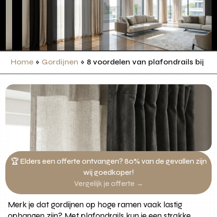
Home
»
Gordijnen
»
8 voordelen van plafondrails bij h
🏆 Elders een offerte ontvangen? 80% van de gevallen zijn
wij goedkoper!
Vergelijk je offerte →
Merk je dat gordijnen op hoge ramen vaak lastig
ophangen zijn? Met plafondrails kun je een strakke