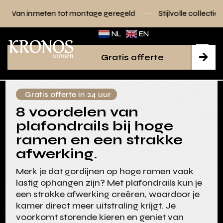
tot montage geregeld
Stijlvolle collecties voor elk interieu
NL
EN
Gratis offerte

Gratis offerte in 24 uur
8 voordelen van
plafondrails bij hoge
ramen en een strakke
afwerking.
Merk je dat gordijnen op hoge ramen vaak
lastig ophangen zijn? Met plafondrails kun je
een strakke afwerking creëren, waardoor je
kamer direct meer uitstraling krijgt. Je
voorkomt storende kieren en geniet van