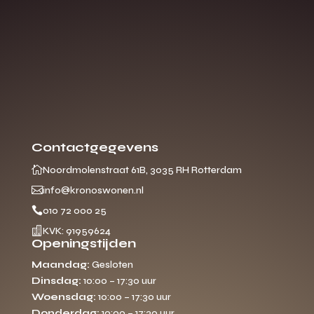
Contactgegevens

Noordmolenstraat 61B, 3035 RH Rotterdam

info@kronoswonen.nl

010 72 000 25

KVK: 91959624
Openingstijden
Maandag:
Gesloten
Dinsdag:
10:00 – 17:30 uur
Woensdag:
10:00 – 17:30 uur
Donderdag:
10:00 – 17:30 uur