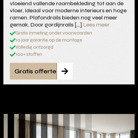
vloeiend vallende raambekleding tot aan de
vloer, ideaal voor moderne interieurs en hoge
ramen. Plafondrails bieden nog veel meer
gemak. Door gordijnrails […]
Lees meer
Gratis inmeting onder voorwaarden

10 jaar garantie op de montage

Volledig ontzorgd

100+ stoffen

Gratis offerte
