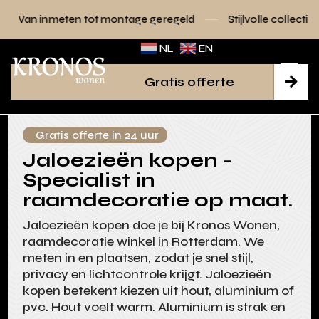
 tot montage geregeld
Stijlvolle collecties voor elk interieu
NL
EN
Gratis offerte

Gratis offerte in 24 uur
Jaloezieën kopen -
Specialist in
raamdecoratie op maat.
Jaloezieën kopen doe je bij Kronos Wonen,
raamdecoratie winkel in Rotterdam. We
meten in en plaatsen, zodat je snel stijl,
privacy en lichtcontrole krijgt. Jaloezieën
kopen betekent kiezen uit hout, aluminium of
pvc. Hout voelt warm. Aluminium is strak en