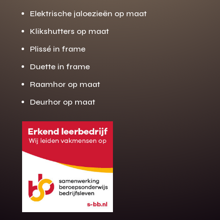
Elektrische jaloezieën op maat
Klikshutters op maat
Plissé in frame
Duette in frame
Raamhor op maat
Deurhor op maat
Gratis offerte
M
op maat?
Binnen 24 uur jouw gratis offerte
10 jaar garantie op de montage
Gratis inmeting (voorwaarden)