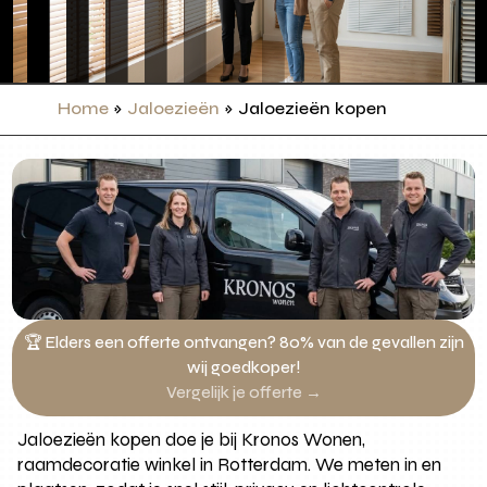
Home
»
Jaloezieën
»
Jaloezieën kopen
🏆 Elders een offerte ontvangen? 80% van de gevallen zijn
wij goedkoper!
Vergelijk je offerte →
Jaloezieën kopen doe je bij Kronos Wonen,
raamdecoratie winkel in Rotterdam. We meten in en