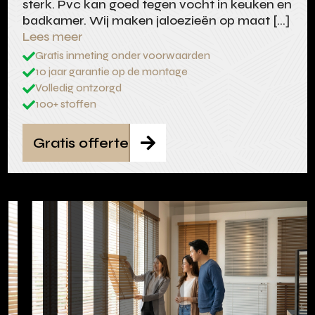
sterk. Pvc kan goed tegen vocht in keuken en
badkamer. Wij maken jaloezieën op maat […]
Lees meer
Gratis inmeting onder voorwaarden

10 jaar garantie op de montage

Volledig ontzorgd

100+ stoffen

Gratis offerte
