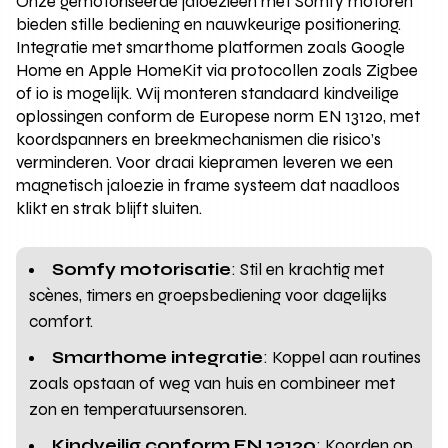
Onze gemotoriseerde jaloezieën met Somfy motoren
bieden stille bediening en nauwkeurige positionering.
Integratie met smarthome platformen zoals Google
Home en Apple HomeKit via protocollen zoals Zigbee
of io is mogelijk. Wij monteren standaard kindveilige
oplossingen conform de Europese norm EN 13120, met
koordspanners en breekmechanismen die risico’s
verminderen. Voor draai kiepramen leveren we een
magnetisch jaloezie in frame systeem dat naadloos
klikt en strak blijft sluiten.
Somfy motorisatie
: Stil en krachtig met
scènes, timers en groepsbediening voor dagelijks
comfort.
Smarthome integratie
: Koppel aan routines
zoals opstaan of weg van huis en combineer met
zon en temperatuursensoren.
Kindveilig conform EN 13120
: Koorden op