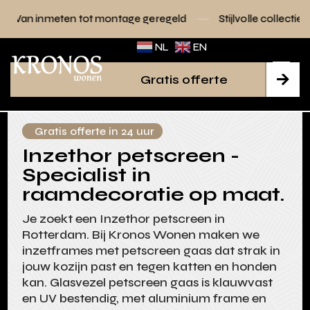
 tot montage geregeld
Stijlvolle collecties voor elk interie
NL
EN
Gratis offerte

Gratis offerte in 24 uur
Inzethor petscreen -
Specialist in
raamdecoratie op maat.
Je zoekt een Inzethor petscreen in
Rotterdam. Bij Kronos Wonen maken we
inzetframes met petscreen gaas dat strak in
jouw kozijn past en tegen katten en honden
kan. Glasvezel petscreen gaas is klauwvast
en UV bestendig, met aluminium frame en