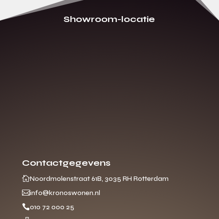
Showroom-locatie
Contactgegevens

Noordmolenstraat 61B, 3035 RH Rotterdam

info@kronoswonen.nl

010 72 000 25