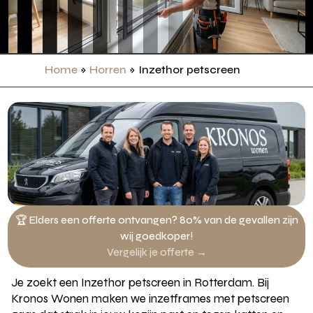
Home
»
Horren
»
Inzethor petscreen
🏆 Elders een offerte ontvangen? 80% van de gevallen zijn
wij goedkoper!
Vergelijk je offerte →
Je zoekt een Inzethor petscreen in Rotterdam. Bij
Kronos Wonen maken we inzetframes met petscreen