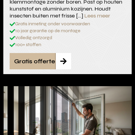
klemmontage zonder boren. Past op houten
kunststof en aluminium kozijnen. Houdt
insecten buiten met frisse […]
Lees meer
Gratis inmeting onder voorwaarden

10 jaar garantie op de montage

Volledig ontzorgd

100+ stoffen

Gratis offerte
