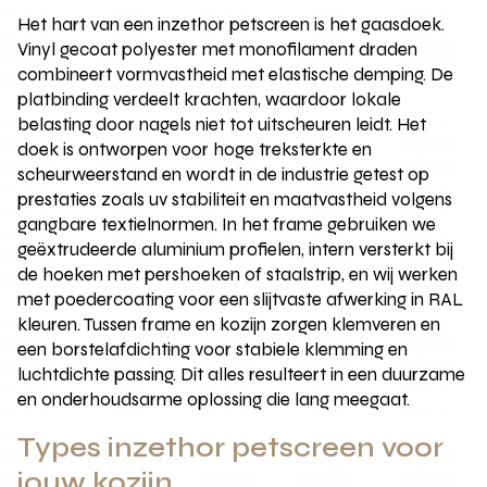
Het hart van een inzethor petscreen is het gaasdoek.
Vinyl gecoat polyester met monofilament draden
combineert vormvastheid met elastische demping. De
platbinding verdeelt krachten, waardoor lokale
belasting door nagels niet tot uitscheuren leidt. Het
doek is ontworpen voor hoge treksterkte en
scheurweerstand en wordt in de industrie getest op
prestaties zoals uv stabiliteit en maatvastheid volgens
gangbare textielnormen. In het frame gebruiken we
geëxtrudeerde aluminium profielen, intern versterkt bij
de hoeken met pershoeken of staalstrip, en wij werken
met poedercoating voor een slijtvaste afwerking in RAL
kleuren. Tussen frame en kozijn zorgen klemveren en
een borstelafdichting voor stabiele klemming en
luchtdichte passing. Dit alles resulteert in een duurzame
en onderhoudsarme oplossing die lang meegaat.
Types inzethor petscreen voor
jouw kozijn