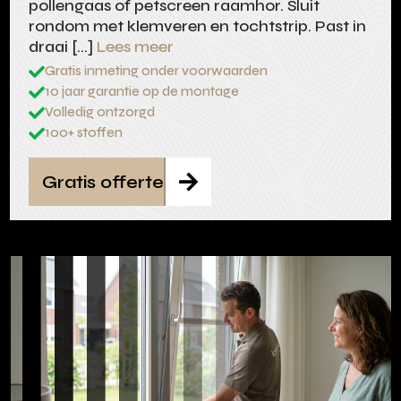
pollengaas of petscreen raamhor. Sluit
rondom met klemveren en tochtstrip. Past in
draai […]
Lees meer
Gratis inmeting onder voorwaarden

10 jaar garantie op de montage

Volledig ontzorgd

100+ stoffen

Gratis offerte
