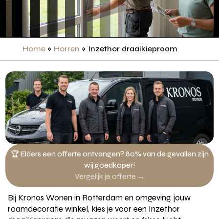
Home
»
Horren
»
Inzethor draaikiepraam
🏆 Elders een offerte ontvangen? 80% van de gevallen zijn
wij goedkoper!
Vergelijk je offerte →
Bij Kronos Wonen in Rotterdam en omgeving, jouw
raamdecoratie winkel, kies je voor een Inzethor