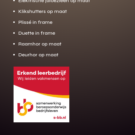
Elektrische jaloezieën op maat
Klikshutters op maat
Plissé in frame
Duette in frame
Raamhor op maat
Deurhor op maat
Gratis offerte
M
op maat?
Binnen 24 uur jouw gratis offerte
10 jaar garantie op de montage
Gratis inmeting (voorwaarden)