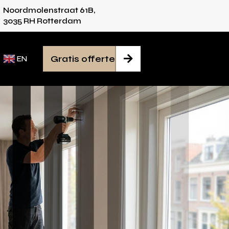
Noordmolenstraat 61B,
vies voor iedere ruimte
Van inmeten tot mont
3035 RH Rotterdam
Gratis offerte

EN