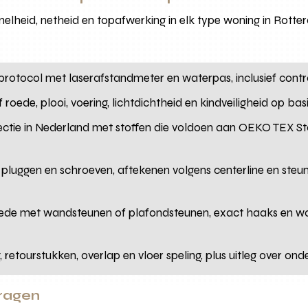
nelheid, netheid en topafwerking in elk type woning in Rotte
 protocol met laserafstandmeter en waterpas, inclusief cont
s of roede, plooi, voering, lichtdichtheid en kindveiligheid op 
ctie in Nederland met stoffen die voldoen aan OEKO TEX S
te pluggen en schroeven, aftekenen volgens centerline en ste
roede met wandsteunen of plafondsteunen, exact haaks en wat
g, retourstukken, overlap en vloer speling, plus uitleg over o
vragen