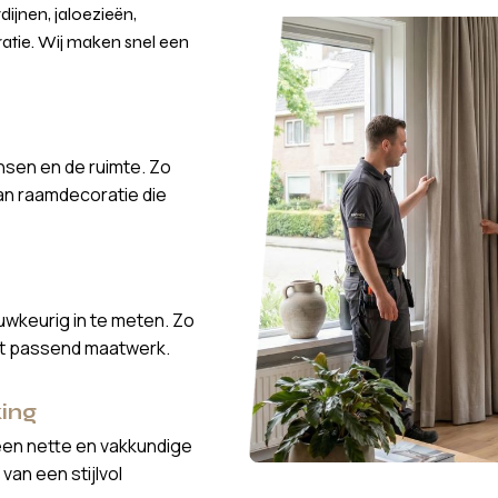
ijnen, jaloezieën,
atie. Wij maken snel een
nsen en de ruimte. Zo
van raamdecoratie die
wkeurig in te meten. Zo
ct passend maatwerk.
ing
een nette en vakkundige
van een stijlvol