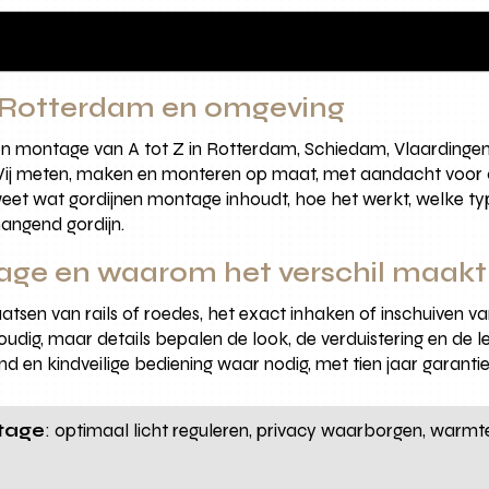
 Rotterdam en omgeving
nen montage van A tot Z in Rotterdam, Schiedam, Vlaardingen
 Wij meten, maken en monteren op maat, met aandacht voor a
weet wat gordijnen montage inhoudt, hoe het werkt, welke type
angend gordijn.
tage en waarom het verschil maakt
tsen van rails of roedes, het exact inhaken of inschuiven va
envoudig, maar details bepalen de look, de verduistering en de l
ond en kindveilige bediening waar nodig, met tien jaar garant
ntage
: optimaal licht reguleren, privacy waarborgen, warm