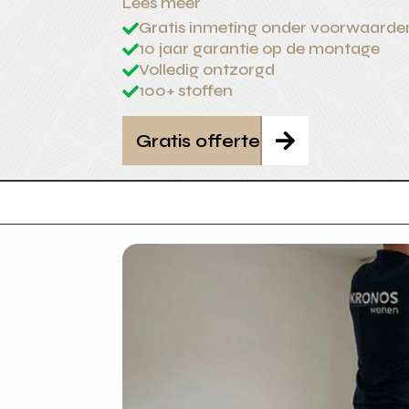
Lees meer
Gratis inmeting onder voorwaarde

10 jaar garantie op de montage

Volledig ontzorgd

100+ stoffen

Gratis offerte
