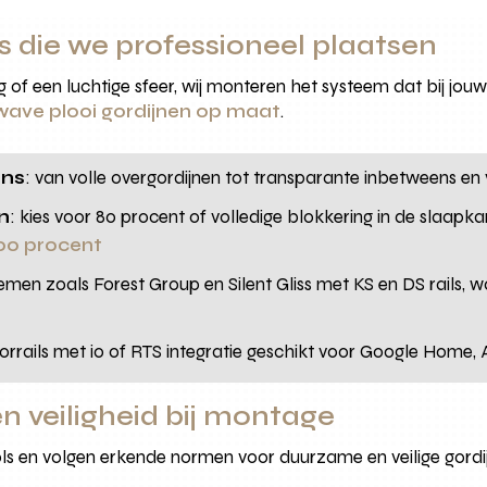
ls die we professioneel plaatsen
 of een luchtige sfeer, wij monteren het systeem dat bij jouw 
wave plooi gordijnen op maat
.
ens
: van volle overgordijnen tot transparante inbetweens en v
n
: kies voor 80 procent of volledige blokkering in de slaapk
100 procent
emen zoals Forest Group en Silent Gliss met KS en DS rails, 
rrails met io of RTS integratie geschikt voor Google Home,
n veiligheid bij montage
ls en volgen erkende normen voor duurzame en veilige gord