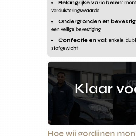
Belangrijke variabelen
: mont
verduisteringswaarde
Ondergronden en bevestig
een veilige bevestiging
Confectie en val
: enkele, dub
stofgewicht
Klaar v
Hoe wij gordijnen mon