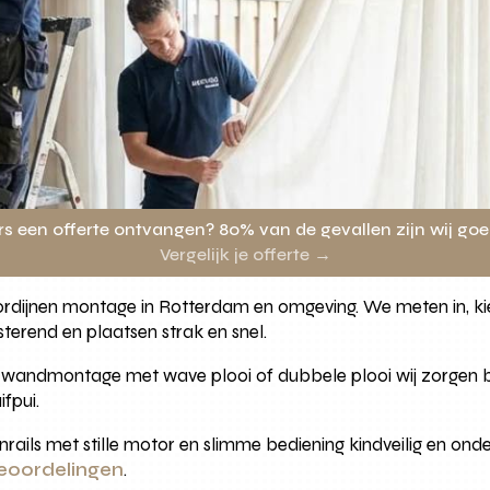
rs een offerte ontvangen? 80% van de gevallen zijn wij go
Vergelijk je offerte →
ordijnen montage in Rotterdam en omgeving. We meten in, kie
sterend en plaatsen strak en snel.
 wandmontage met wave plooi of dubbele plooi wij zorgen b
fpui.
ijnrails met stille motor en slimme bediening kindveilig en o
eoordelingen
.