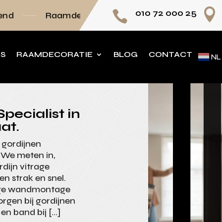

010 72 000 25

amdecoratie volledig op maat
Persoonlijk ad
NS
RAAMDECORATIE
BLOG
CONTACT
NL
pecialist in
at.
 gordijnen
 We meten in,
rdijn vitrage
n strak en snel.
tage wandmontage
orgen bij gordijnen
n band bij […]