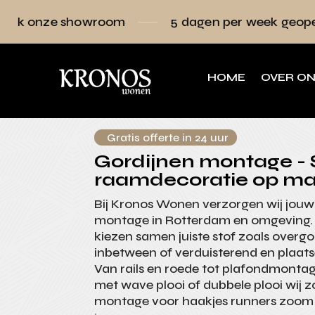
howroom
5 dagen per week geopend
Ra
HOME
OVER O
Gratis offerte in 24 uur
Gordijnen montage - S
raamdecoratie op ma
Bij Kronos Wonen verzorgen wij jouw
montage in Rotterdam en omgeving.
kiezen samen juiste stof zoals overgo
inbetween of verduisterend en plaatse
Van rails en roede tot plafondmon
met wave plooi of dubbele plooi wij z
montage voor haakjes runners zoom e