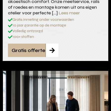
akoestisch comfort. Onze meetservice, rails
of roedes en montage komen uit ons eigen
atelier voor perfecte […]
Lees meer
Gratis inmeting onder voorwaarden

10 jaar garantie op de montage

Volledig ontzorgd

100+ stoffen

Gratis offerte
