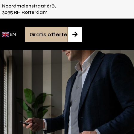
Noordmolenstraat 61B,
es voor iedere ruimte
Van inmeten tot monta
3035 RH Rotterdam
Gratis offerte

EN