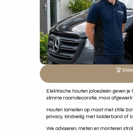
🏆 Elde
Elektrische houten jaloezieën geven j
slimme raamdecoratie, mooi afgewerkt
Houten lamellen op maat met stille Som
privacy, kindveilig, met ladderband of 
We adviseren, meten en monteren stra