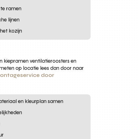
rote ramen
he lijnen
het kozijn
n kiepramen ventilatieroosters en
 meten op locatie lees dan door naar
ontageservice door
materiaal en kleurplan samen
elijkheden
a
ur