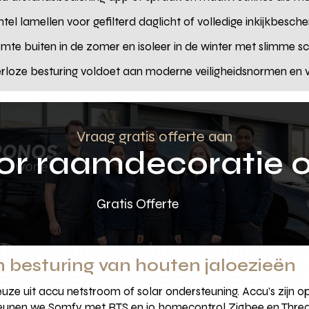
ntel lamellen voor gefilterd daglicht of volledige inkijkbesch
mte buiten in de zomer en isoleer in de winter met slimme 
erloze besturing voldoet aan moderne veiligheidsnormen e
Vraag gratis offerte aan
oor raamdecoratie 
Gratis Offerte
 besturing van houten jaloezieën
uze uit accu netstroom of solar ondersteuning. Accu’s zijn 
teunen we Somfy met RTS en io homecontrol Zigbee en Threa