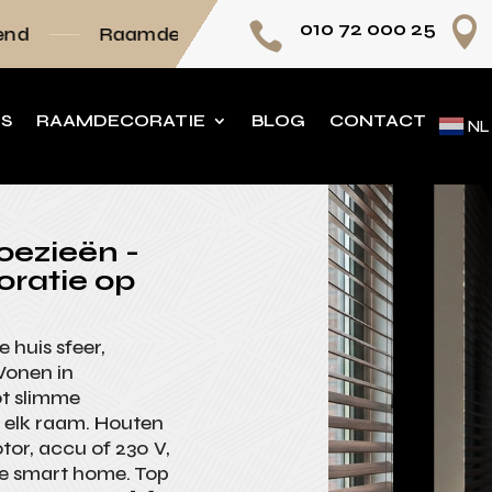

010 72 000 25

mdecoratie volledig op maat
Persoonlijk advi
NS
RAAMDECORATIE
BLOG
CONTACT
NL
oezieën -
oratie op
 huis sfeer,
Wonen in
t slimme
 elk raam. Houten
tor, accu of 230 V,
je smart home. Top