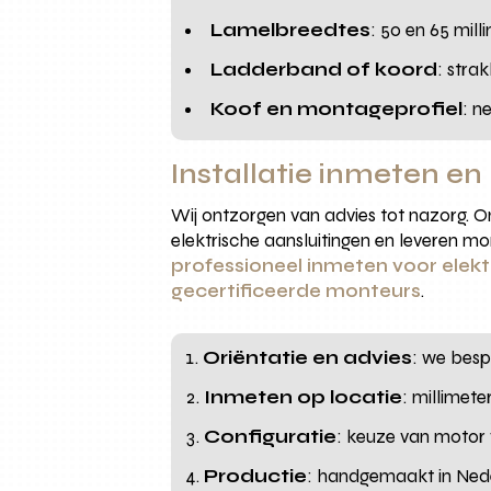
Lamelbreedtes
: 50 en 65 mill
Ladderband of koord
: stra
Koof en montageprofiel
: n
Installatie inmeten 
Wij ontzorgen van advies tot nazorg. O
elektrische aansluitingen en leveren m
professioneel inmeten voor elek
gecertificeerde monteurs
.
Oriëntatie en advies
: we besp
Inmeten op locatie
: millimet
Configuratie
: keuze van motor
Productie
: handgemaakt in Ned