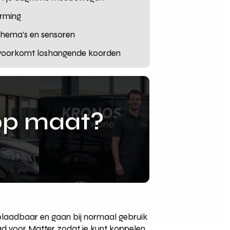
erming
schema’s en sensoren
n voorkomt loshangende koorden
op maat?
oplaadbaar en gaan bij normaal gebruik
d voor Matter zodat je kunt koppelen