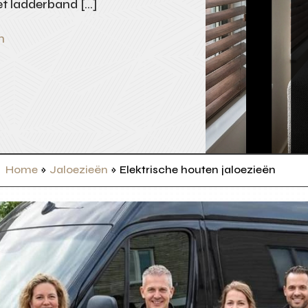
met ladderband […]
n
Home
»
Jaloezieën
»
Elektrische houten jaloezieën