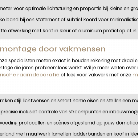
imeter voor optimale lichtsturing en proportie bij kleine en g
kke band bij een statement of subtiel koord voor minimalistisc
ette afwerking met koof in kleur of aluminium profiel op of in 
en montage door vakmensen
nze specialisten meten exact in houden rekening met draai e
ontage die jaren probleemloos werkt. Wil je meer weten over
trische raamdecoratie
of kies voor vakwerk met onze
m
reken stijl lichtwensen en smart home eisen en stellen een 
erprecisie inclusief controle van stroompunten en inbouwmog
 voeding protocollen en scènes afgestemd op jouw domotic
erland met maatwerk lamellen ladderbanden en koof in kle