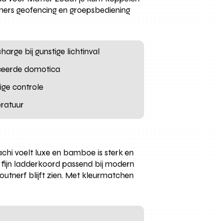
ers geofencing en groepsbediening
harge bij gunstige lichtinval
nceerde domotica
ge controle
eratuur
achi voelt luxe en bamboe is sterk en
f fijn ladderkoord passend bij modern
houtnerf blijft zien. Met kleurmatchen