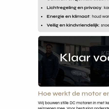
Lichtregeling en privacy
: ka
Energie en klimaat
: houd war
Veilig en kindvriendelijk
: sno
Klaar v
Hoe werkt de motor en
Wij bouwen stille DC motoren in met ke
seizoenen mee. Voor besturing onders