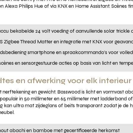
exa Philips Hue of via KNX en Home Assistant. Scènes tim
 accu bekabelde 24 volt voeding of aanvullende solar trickle c
TS Zigbee Thread Matter en integratie met KNX voor geava
ndsbediening smartphone en spraakcommando’s voor volledi
 scènes en sensorgestuurde acties op basis van licht en temp
es en afwerking voor elk interieur
it nerftekening en gewicht. Basswood is licht en vormvast ab
populair in 50 millimeter en 65 millimeter met ladderband o
king kan ultra mat zijdeglans of beits transparant zodat je de 
meubel.
hout abachi en bamboe met gecertificeerde herkomst