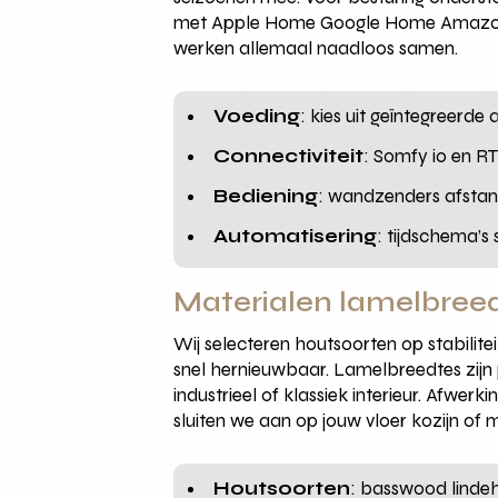
met Apple Home Google Home Amazon Al
werken allemaal naadloos samen.
Voeding
: kies uit geïntegreerde
Connectiviteit
: Somfy io en R
Bediening
: wandzenders afsta
Automatisering
: tijdschema’s
Materialen lamelbreedt
Wij selecteren houtsoorten op stabilite
snel hernieuwbaar. Lamelbreedtes zijn 
industrieel of klassiek interieur. Afwer
sluiten we aan op jouw vloer kozijn of 
Houtsoorten
: basswood linde