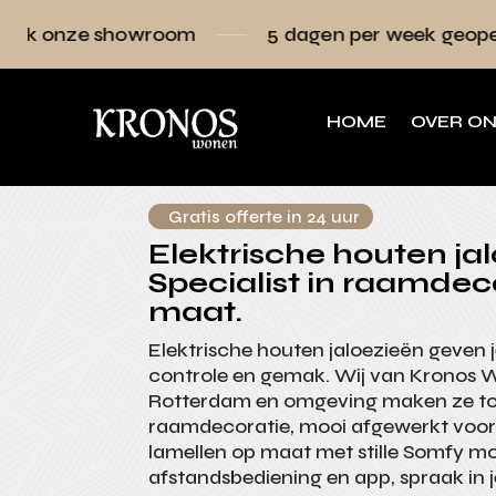
wroom
5 dagen per week geopend
Raa
HOME
OVER O
Gratis offerte in 24 uur
Elektrische houten jal
Specialist in raamdec
maat.
Elektrische houten jaloezieën geven je
controle en gemak. Wij van Kronos 
Rotterdam en omgeving maken ze to
raamdecoratie, mooi afgewerkt voor
lamellen op maat met stille Somfy mo
afstandsbediening en app, spraak in 