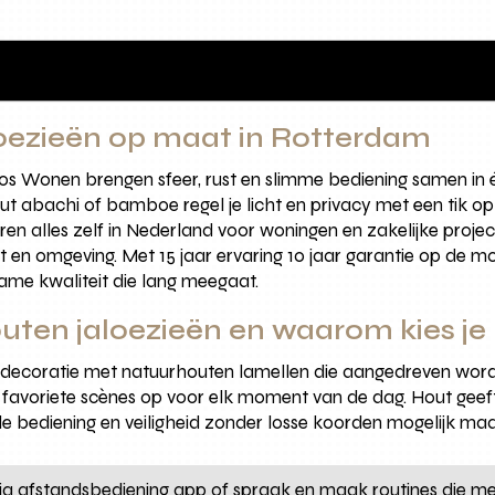
loezieën op maat in Rotterdam
nos Wonen brengen sfeer, rust en slimme bediening samen i
 abachi of bamboe regel je licht en privacy met een tik op
 alles zelf in Nederland voor woningen en zakelijke proj
t en omgeving. Met 15 jaar ervaring 10 jaar garantie op de
zame kwaliteit die lang meegaat.
outen jaloezieën en waarom kies je
mdecoratie met natuurhouten lamellen die aangedreven worde
at favoriete scènes op voor elk moment van de dag. Hout geef
le bediening en veiligheid zonder losse koorden mogelijk maa
via afstandsbediening app of spraak en maak routines die 