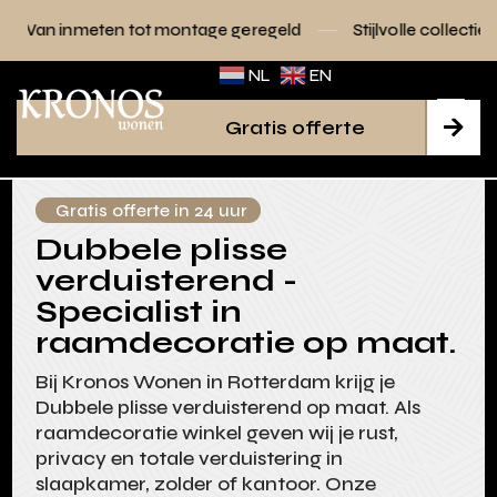
 tot montage geregeld
Stijlvolle collecties voor elk interie
NL
EN
Gratis offerte

Gratis offerte in 24 uur
Dubbele plisse
verduisterend -
Specialist in
raamdecoratie op maat.
Bij Kronos Wonen in Rotterdam krijg je
Dubbele plisse verduisterend op maat. Als
raamdecoratie winkel geven wij je rust,
privacy en totale verduistering in
slaapkamer, zolder of kantoor. Onze