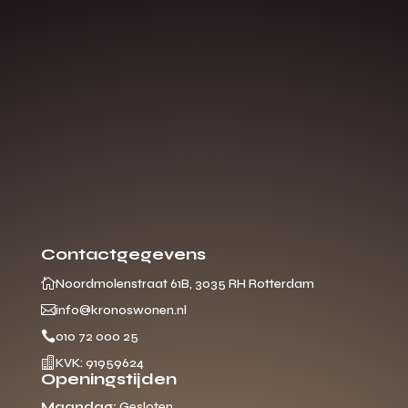
Contactgegevens

Noordmolenstraat 61B, 3035 RH Rotterdam

info@kronoswonen.nl

010 72 000 25

KVK: 91959624
Openingstijden
Maandag:
Gesloten