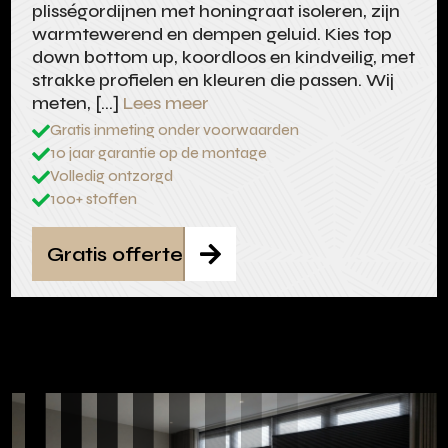
plisségordijnen met honingraat isoleren, zijn
warmtewerend en dempen geluid. Kies top
down bottom up, koordloos en kindveilig, met
strakke profielen en kleuren die passen. Wij
meten, […]
Lees meer
Gratis inmeting onder voorwaarden

10 jaar garantie op de montage

Volledig ontzorgd

100+ stoffen

Gratis offerte
