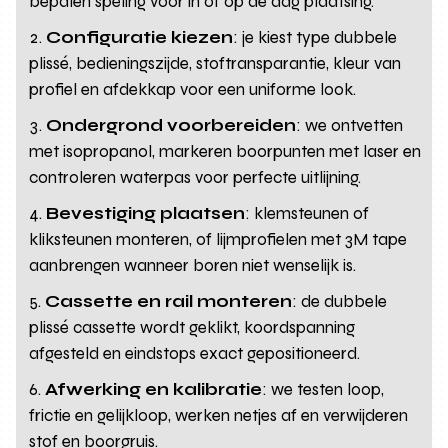
bepalen speling voor in of op de dag plaatsing.
Configuratie kiezen
: je kiest type dubbele
plissé, bedieningszijde, stoftransparantie, kleur van
profiel en afdekkap voor een uniforme look.
Ondergrond voorbereiden
: we ontvetten
met isopropanol, markeren boorpunten met laser en
controleren waterpas voor perfecte uitlijning.
Bevestiging plaatsen
: klemsteunen of
kliksteunen monteren, of lijmprofielen met 3M tape
aanbrengen wanneer boren niet wenselijk is.
Cassette en rail monteren
: de dubbele
plissé cassette wordt geklikt, koordspanning
afgesteld en eindstops exact gepositioneerd.
Afwerking en kalibratie
: we testen loop,
frictie en gelijkloop, werken netjes af en verwijderen
stof en boorgruis.