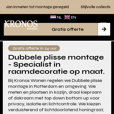
tot montage geregeld
Stijlvolle collecties voor elk interieu
NL
EN
Gratis offerte

Gratis offerte in 24 uur
Dubbele plisse montage
- Specialist in
raamdecoratie op maat.
Bij Kronos Wonen regelen we Dubbele plisse
montage in Rotterdam en omgeving. We
meten en plaatsen in kozijn, draai kiepraam
of dakraam met top down bottom up voor
privacy, isolatie en lichtcontrole. We kiezen
verduisterend of lichtdoorlatend honingraat,