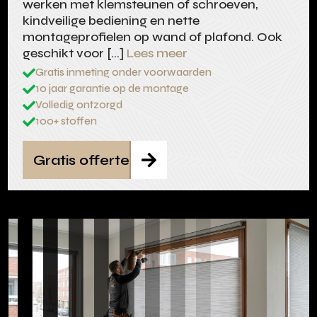
werken met klemsteunen of schroeven,
kindveilige bediening en nette
montageprofielen op wand of plafond. Ook
geschikt voor […]
Lees meer
Gratis inmeting onder voorwaarden

10 jaar garantie op de montage

Volledig ontzorgd

100+ stoffen

Gratis offerte
