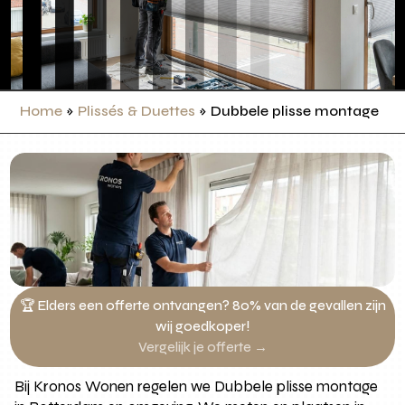
Home
»
Plissés & Duettes
»
Dubbele plisse montage
🏆 Elders een offerte ontvangen? 80% van de gevallen zijn
wij goedkoper!
Vergelijk je offerte →
Bij Kronos Wonen regelen we Dubbele plisse montage