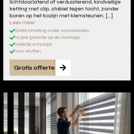
lichtdoorlatend of verduisterend, kindveilige
ketting met clip, stabiel tegen tocht, zonder
boren op het kozijn met klemsteunen. […]
Lees meer
Gratis inmeting onder voorwaarden

10 jaar garantie op de montage

Volledig ontzorgd

100+ stoffen

Gratis offerte
