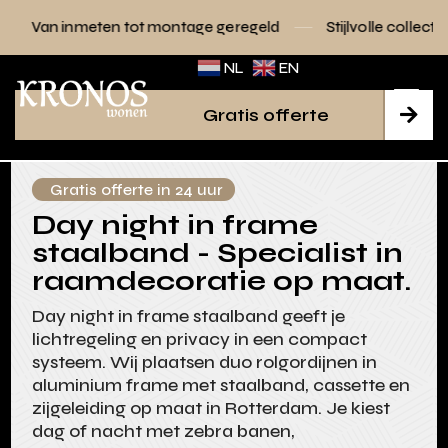
tot montage geregeld
Stijlvolle collecties voor elk interieu
NL
EN
Gratis offerte

Gratis offerte in 24 uur
Day night in frame
staalband - Specialist in
raamdecoratie op maat.
Day night in frame staalband geeft je
lichtregeling en privacy in een compact
systeem. Wij plaatsen duo rolgordijnen in
aluminium frame met staalband, cassette en
zijgeleiding op maat in Rotterdam. Je kiest
dag of nacht met zebra banen,