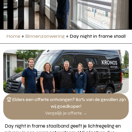
Home
»
Binnenzonwering
»
Day night in frame staalb
🏆 Elders een offerte ontvangen? 80% van de gevallen zijn
wij goedkoper!
Vergelijk je offerte →
Day night in frame staalband geeft je lichtregeling en