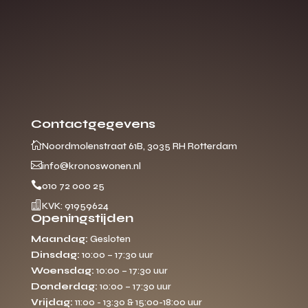
Contactgegevens

Noordmolenstraat 61B, 3035 RH Rotterdam

info@kronoswonen.nl

010 72 000 25

KVK: 91959624
Openingstijden
Maandag:
Gesloten
Dinsdag:
10:00 – 17:30 uur
Woensdag:
10:00 – 17:30 uur
Donderdag:
10:00 – 17:30 uur
Vrijdag:
11:00 - 13:30 & 15:00-18:00 uur