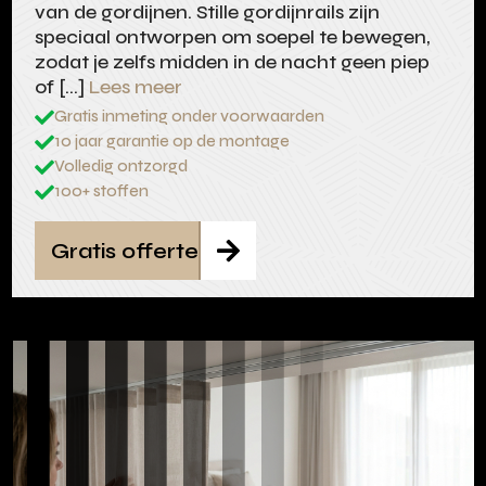
van de gordijnen. Stille gordijnrails zijn
speciaal ontworpen om soepel te bewegen,
zodat je zelfs midden in de nacht geen piep
of […]
Lees meer
Gratis inmeting onder voorwaarden

10 jaar garantie op de montage

Volledig ontzorgd

100+ stoffen

Gratis offerte
