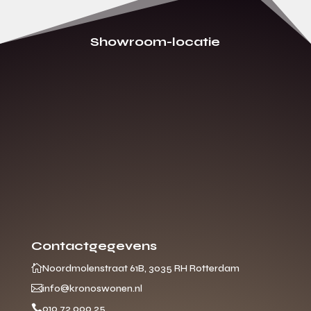
Showroom-locatie
Contactgegevens

Noordmolenstraat 61B, 3035 RH Rotterdam

info@kronoswonen.nl

010 72 000 25