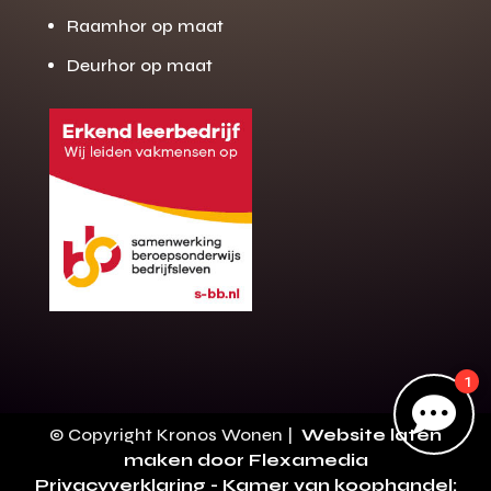
Raamhor op maat
Deurhor op maat
Gratis offerte
M
op maat?
Binnen 24 uur jouw gratis offerte
10 jaar garantie op de montage
Gratis inmeting (voorwaarden)
Volledig ontzorgd
Wij werken landelijk
100+ stoffen
1
Gratis offerte

Direct bellen
© Copyright Kronos Wonen |
Website laten
maken door Flexamedia
Privacyverklaring
- Kamer van koophandel: