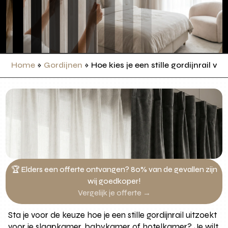
Home
»
Gordijnen
»
Hoe kies je een stille gordijnrail
🏆 Elders een offerte ontvangen? 80% van de gevallen zijn
wij goedkoper!
Vergelijk je offerte →
Sta je voor de keuze hoe je een stille gordijnrail uitzoekt
voor je slaapkamer, babykamer of hotelkamer? Je wilt