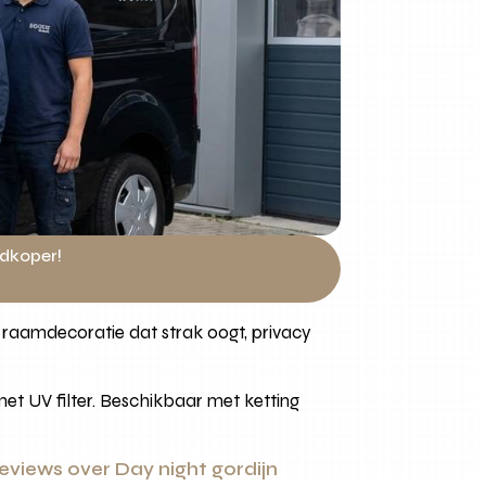
edkoper!
ls raamdecoratie dat strak oogt, privacy
et UV filter. Beschikbaar met ketting
eviews over Day night gordijn