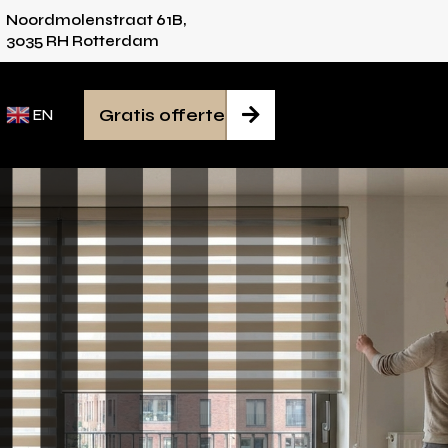
Noordmolenstraat 61B,
ies voor iedere ruimte
Van inmeten tot monta
3035 RH Rotterdam
Gratis offerte

EN