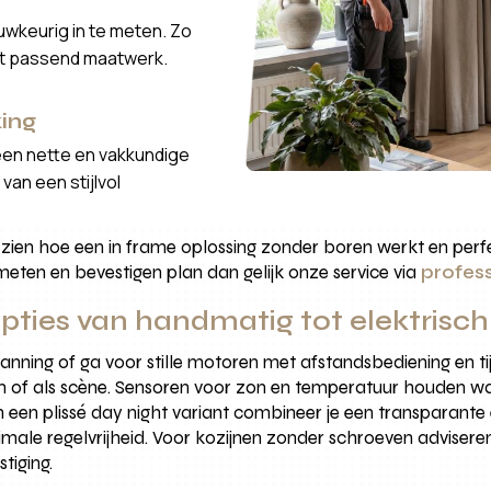
wkeurig in te meten. Zo
ct passend maatwerk.
ing
een nette en vakkundige
van een stijlvol
 zien hoe een in frame oplossing zonder boren werkt en perf
 meten en bevestigen plan dan gelijk onze service via
profes
pties van handmatig tot elektrisch
spanning of ga voor stille motoren met afstandsbediening en 
aam of als scène. Sensoren voor zon en temperatuur houden 
 een plissé day night variant combineer je een transparante 
ale regelvrijheid. Voor kozijnen zonder schroeven adviser
tiging.