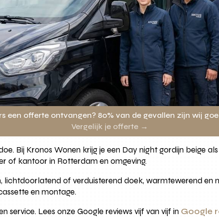
rs een offerte ontvangen? 80% van de gevallen zijn wij go
Vergelijk je offerte →
edoe. Bij Kronos Wonen krijg je een Day night gordijn beige a
er of kantoor in Rotterdam en omgeving.
n, lichtdoorlatend of verduisterend doek, warmtewerend en m
 cassette en montage.
 service. Lees onze Google reviews vijf van vijf in
Google r