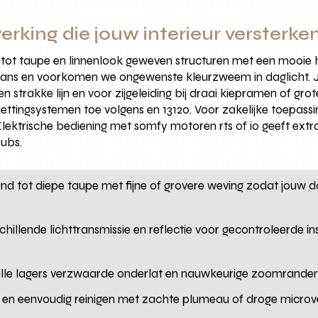
erking die jouw interieur versterke
 tot taupe en linnenlook geweven structuren met een mooie 
balans en voorkomen we ongewenste kleurzweem in daglicht. J
en strakke lijn en voor zijgeleiding bij draai kiepramen of gro
ettingsystemen toe volgens en 13120. Voor zakelijke toepas
. Elektrische bediening met somfy motoren rts of io geeft ext
ubs.
nd tot diepe taupe met fijne of grovere weving zodat jouw d
hillende lichttransmissie en reflectie voor gecontroleerde i
tille lagers verzwaarde onderlat en nauwkeurige zoomranden 
sh en eenvoudig reinigen met zachte plumeau of droge microv