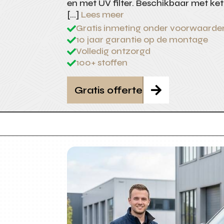
en met UV filter. Beschikbaar met kett
[…]
Lees meer
Gratis inmeting onder voorwaarde

10 jaar garantie op de montage

Volledig ontzorgd

100+ stoffen

Gratis offerte
