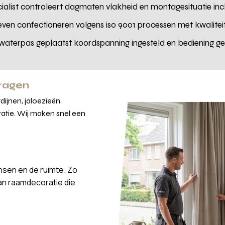
cialist controleert dagmaten vlakheid en montagesituatie in
weven confectioneren volgens iso 9001 processen met kwalitei
 waterpas geplaatst koordspanning ingesteld en bediening gete
vragen
ijnen, jaloezieën,
atie. Wij maken snel een
nsen en de ruimte. Zo
van raamdecoratie die