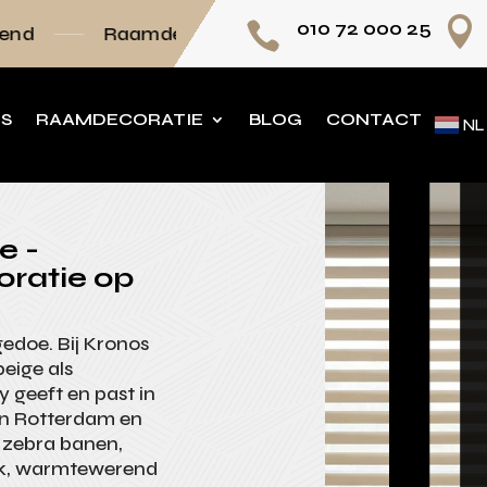

010 72 000 25

mdecoratie volledig op maat
Persoonlijk adv
NS
RAAMDECORATIE
BLOG
CONTACT
NL
e -
oratie op
 gedoe. Bij Kronos
beige als
 geeft en past in
in Rotterdam en
t zebra banen,
oek, warmtewerend