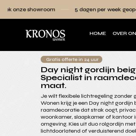
owroom
5 dagen per week geopend
Raa
HOME
OVER O
Gratis offerte in 24 uur
Day night gordijn beig
Specialist in raamdec
maat.
Je wilt flexibele lichtregeling zonder
Wonen krijg je een Day night gordijn 
raamdecoratie dat strak oogt, privacy
woonkamer, slaapkamer of kantoor 
omgeving. Kies uit duo rolgordijn me
lichtdoorlatend of verduisterend d