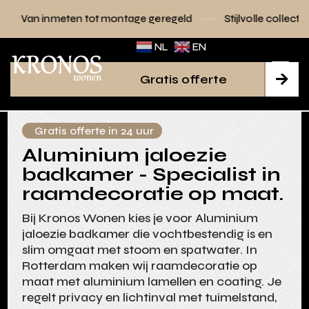
ot montage geregeld
Stijlvolle collecties voor elk interieur
NL
EN
Gratis offerte

Gratis offerte in 24 uur
Aluminium jaloezie
badkamer - Specialist in
raamdecoratie op maat.
Bij Kronos Wonen kies je voor Aluminium
jaloezie badkamer die vochtbestendig is en
slim omgaat met stoom en spatwater. In
Rotterdam maken wij raamdecoratie op
maat met aluminium lamellen en coating. Je
regelt privacy en lichtinval met tuimelstand,