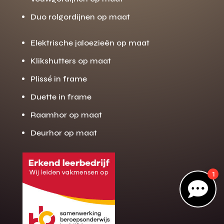
Duo rolgordijnen op maat
Gratis offerte
Elektrische jaloezieën op maat
M
op maat?
Klikshutters op maat
Binnen 24 uur jouw gratis offerte
Plissé in frame
10 jaar garantie op de montage
Duette in frame
Gratis inmeting (voorwaarden)
Raamhor op maat
Volledig ontzorgd
Deurhor op maat
Wij werken landelijk
100+ stoffen
1
Gratis offerte

Direct bellen