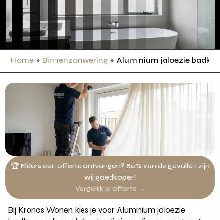
Home
»
Binnenzonwering
»
Aluminium jaloezie badka
🏆 Elders een offerte ontvangen? 80% van de gevallen zijn
wij goedkoper!
Vergelijk je offerte →
Bij Kronos Wonen kies je voor Aluminium jaloezie