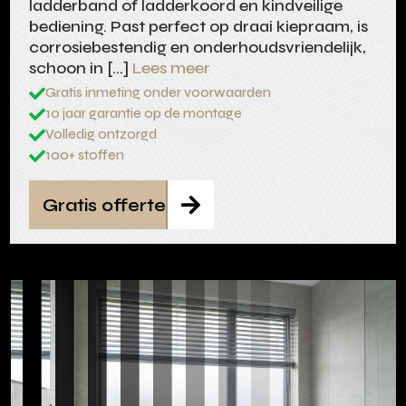
ladderband of ladderkoord en kindveilige
bediening. Past perfect op draai kiepraam, is
corrosiebestendig en onderhoudsvriendelijk,
schoon in […]
Lees meer
Gratis inmeting onder voorwaarden

10 jaar garantie op de montage

Volledig ontzorgd

100+ stoffen

Gratis offerte
