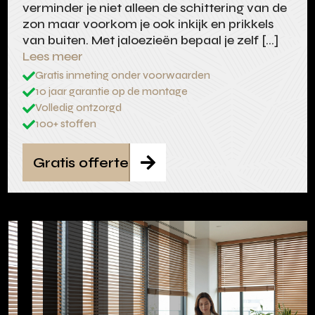
verminder je niet alleen de schittering van de
zon maar voorkom je ook inkijk en prikkels
van buiten. Met jaloezieën bepaal je zelf […]
Lees meer
Gratis inmeting onder voorwaarden

10 jaar garantie op de montage

Volledig ontzorgd

100+ stoffen

Gratis offerte
