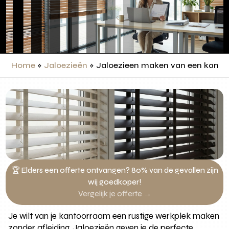
Home
»
Jaloezieën
»
Jaloezieen maken van een kantoo
🏆 Elders een offerte ontvangen? 80% van de gevallen zijn
wij goedkoper!
Vergelijk je offerte →
Je wilt van je kantoorraam een rustige werkplek maken
zonder afleiding. Jaloezieën geven je de perfecte