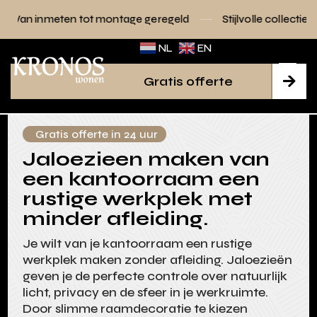
tot montage geregeld
Stijlvolle collecties voor elk interieu
NL
EN
Gratis offerte

Gratis offerte in 24 uur
Jaloezieen maken van
een kantoorraam een
rustige werkplek met
minder afleiding.
Je wilt van je kantoorraam een rustige
werkplek maken zonder afleiding. Jaloezieën
geven je de perfecte controle over natuurlijk
licht, privacy en de sfeer in je werkruimte.
Door slimme raamdecoratie te kiezen