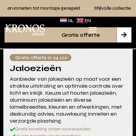
montage geregeld
Stijlvolle collecties voor elk interieur
NL
EN
Gratis offerte

Gratis offerte in 24 uur
Jaloezieën
Aanbieder van jaloezieën op maat voor een
strakke uitstraling en optimale controle over
licht en inkijk. Keuze uit houten jaloezieën,
aluminium jaloezieën en diverse
lamelbreedtes, kleuren en afwerkingen, met
deskundig advies, nauwkeurig inmeten en
verzorgde plaatsing.
Gratis inmeting onder voorwaarden
