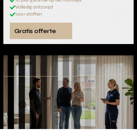
10 jaar garantie op de montage

Volledig ontzorgd

100+ stoffen

Gratis offerte