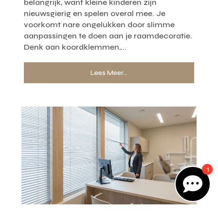
belangrijk, want kleine kinderen zijn
nieuwsgierig en spelen overal mee. Je
voorkomt nare ongelukken door slimme
aanpassingen te doen aan je raamdecoratie.
Denk aan koordklemmen,...
Gratis offerte
M
Lees Meer...
op maat?
Binnen 24 uur jouw gratis offerte
10 jaar garantie op de montage
Gratis inmeting (voorwaarden)
Volledig ontzorgd
Wij werken landelijk
100+ stoffen
1
Gratis offerte

Direct bellen