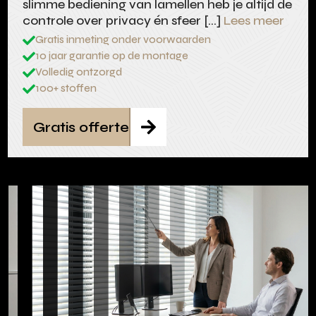
slimme bediening van lamellen heb je altijd de
controle over privacy én sfeer […]
Lees meer
Gratis inmeting onder voorwaarden

10 jaar garantie op de montage

Volledig ontzorgd

100+ stoffen

Gratis offerte
