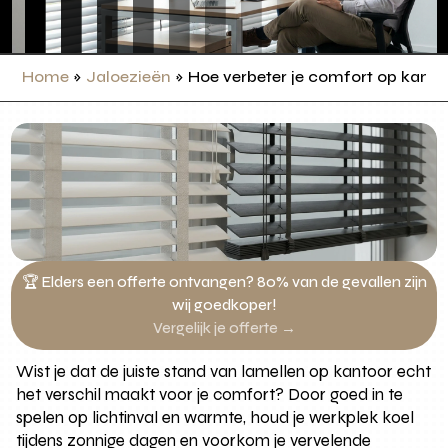
Home
»
Jaloezieën
»
Hoe verbeter je comfort op kant
🏆 Elders een offerte ontvangen? 80% van de gevallen zijn
wij goedkoper!
Vergelijk je offerte →
Wist je dat de juiste stand van lamellen op kantoor echt
het verschil maakt voor je comfort? Door goed in te
spelen op lichtinval en warmte, houd je werkplek koel
tijdens zonnige dagen en voorkom je vervelende