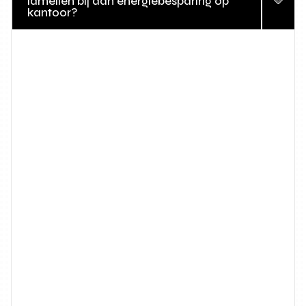
lamellen bij aan energiebesparing op
kantoor?