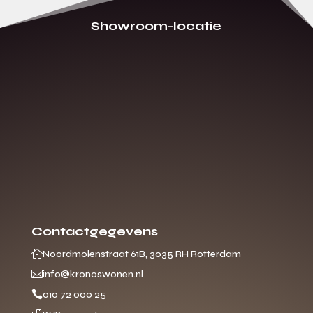
Showroom-locatie
Contactgegevens

Noordmolenstraat 61B, 3035 RH Rotterdam

info@kronoswonen.nl

010 72 000 25