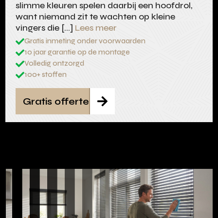
slimme kleuren spelen daarbij een hoofdrol,
want niemand zit te wachten op kleine
vingers die […]
Lees meer
Gratis inmeting onder voorwaarden

10 jaar garantie op de montage

Volledig ontzorgd

100+ stoffen

Gratis offerte
