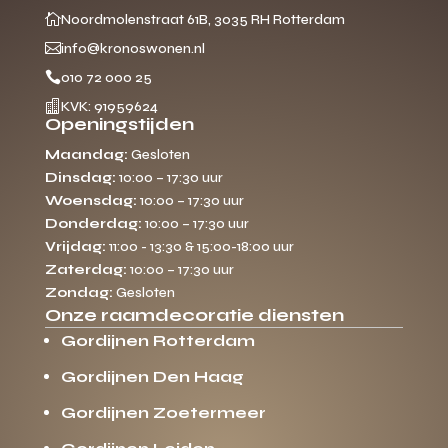

Noordmolenstraat 61B, 3035 RH Rotterdam

info@kronoswonen.nl

010 72 000 25

KVK: 91959624
Openingstijden
Maandag:
Gesloten
Dinsdag:
10:00 – 17:30 uur
Woensdag:
10:00 – 17:30 uur
Donderdag:
10:00 – 17:30 uur
Vrijdag:
11:00 - 13:30 & 15:00-18:00 uur
Zaterdag:
10:00 – 17:30 uur
Zondag:
Gesloten
Onze raamdecoratie diensten
Gordijnen Rotterdam
Gordijnen Den Haag
Gordijnen Zoetermeer