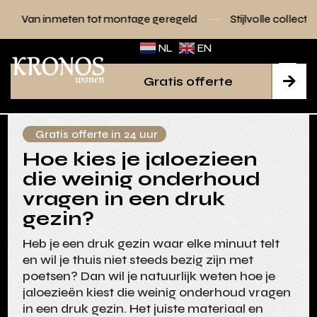
 tot montage geregeld
Stijlvolle collecties voor elk interie
NL
EN
Gratis offerte

Gratis offerte in 24 uur
Hoe kies je jaloezieen
die weinig onderhoud
vragen in een druk
gezin?
Heb je een druk gezin waar elke minuut telt
en wil je thuis niet steeds bezig zijn met
poetsen? Dan wil je natuurlijk weten hoe je
jaloezieën kiest die weinig onderhoud vragen
in een druk gezin. Het juiste materiaal en