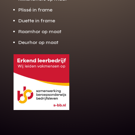
Plissé in frame
Duette in frame
Raamhor op maat
Deurhor op maat
Gratis offerte
M
op maat?
Binnen 24 uur jouw gratis offerte
10 jaar garantie op de montage
Gratis inmeting (voorwaarden)
Volledig ontzorgd