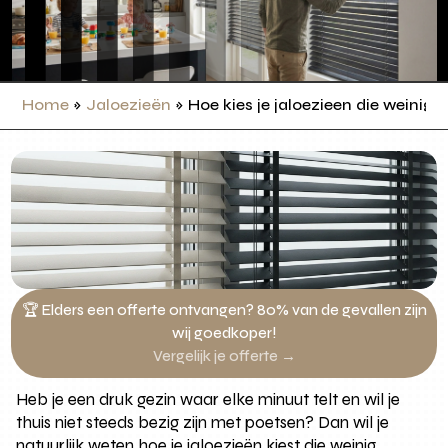
Home
»
Jaloezieën
»
Hoe kies je jaloezieen die weinig
🏆 Elders een offerte ontvangen? 80% van de gevallen zijn
wij goedkoper!
Vergelijk je offerte →
Heb je een druk gezin waar elke minuut telt en wil je
thuis niet steeds bezig zijn met poetsen? Dan wil je
natuurlijk weten hoe je jaloezieën kiest die weinig