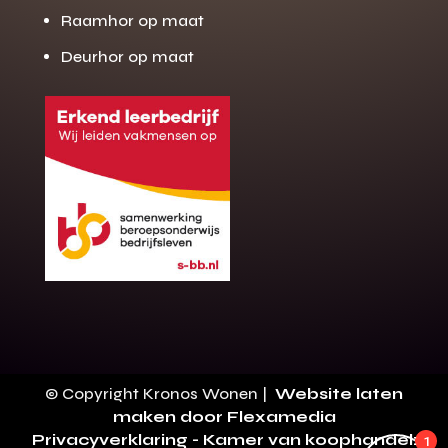
Raamhor op maat
Deurhor op maat
Gratis offerte
M
op maat?
Binnen 24 uur jouw gratis offerte
10 jaar garantie op de montage
Gratis inmeting (voorwaarden)
Volledig ontzorgd
Wij werken landelijk
© Copyright Kronos Wonen |
Website laten
100+ stoffen
maken door Flexamedia
Privacyverklaring
- Kamer van koophandel:
1