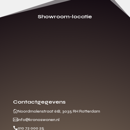
Showroom-locatie
Contactgegevens

Noordmolenstraat 61B, 3035 RH Rotterdam

info@kronoswonen.nl

010 72 000 25