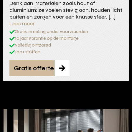
Denk aan materialen zoals hout of
aluminium: ze voelen stevig aan, houden licht
buiten en zorgen voor een knusse sfeer. […]
Lees meer
Gratis inmeting onder voorwaarden

10 jaar garantie op de montage

Volledig ontzorgd

100+ stoffen

Gratis offerte
