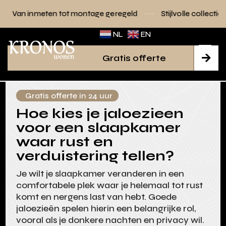
 tot montage geregeld
Stijlvolle collecties voor elk interie
NL
EN
Gratis offerte

Gratis offerte in 24 uur
Hoe kies je jaloezieen
voor een slaapkamer
waar rust en
verduistering tellen?
Je wilt je slaapkamer veranderen in een
comfortabele plek waar je helemaal tot rust
komt en nergens last van hebt. Goede
jaloezieën spelen hierin een belangrijke rol,
vooral als je donkere nachten en privacy wil.