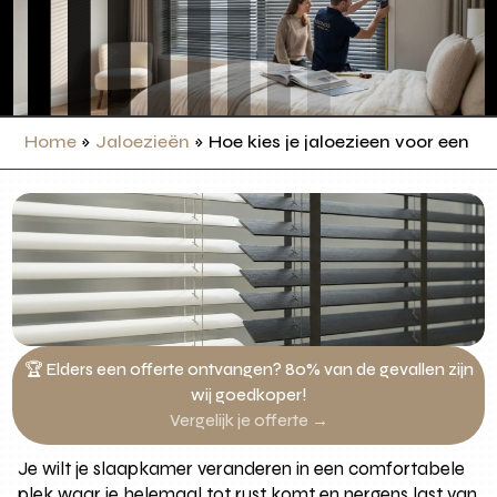
Home
»
Jaloezieën
»
Hoe kies je jaloezieen voor een s
🏆 Elders een offerte ontvangen? 80% van de gevallen zijn
wij goedkoper!
Vergelijk je offerte →
Je wilt je slaapkamer veranderen in een comfortabele
plek waar je helemaal tot rust komt en nergens last van