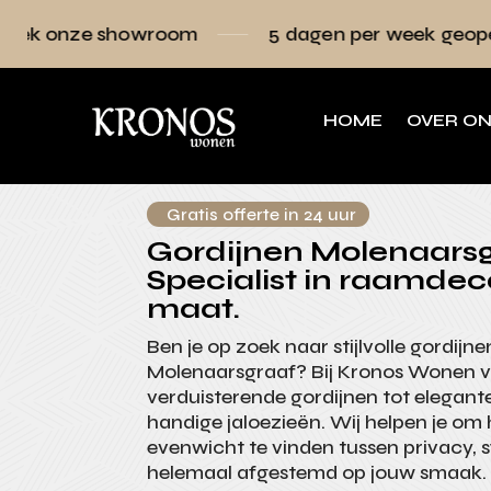
owroom
5 dagen per week geopend
Ra
HOME
OVER O
Gratis offerte in 24 uur
Gordijnen Molenaarsg
Specialist in raamdec
maat.
Ben je op zoek naar stijlvolle gordijne
Molenaarsgraaf? Bij Kronos Wonen vi
verduisterende gordijnen tot elegante
handige jaloezieën. Wij helpen je om 
evenwicht te vinden tussen privacy, sf
helemaal afgestemd op jouw smaak. I