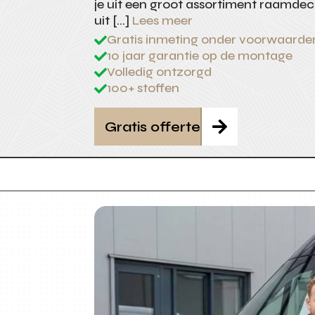
je uit een groot assortiment raamdec
uit […]
Lees meer
Gratis inmeting onder voorwaarde

10 jaar garantie op de montage

Volledig ontzorgd

100+ stoffen

Gratis offerte
