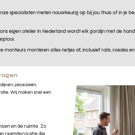
.
ze specialisten meten nauwkeurig op bij jou thuis of in je b
 ons eigen atelier in Nederland wordt elk gordijn met de ha
rplooi.
 monteurs monteren alles netjes af, inclusief rails, roedes e
vragen
ijnen, jaloezieën,
atie. Wij maken snel een
nsen en de ruimte. Zo
van raamdecoratie die