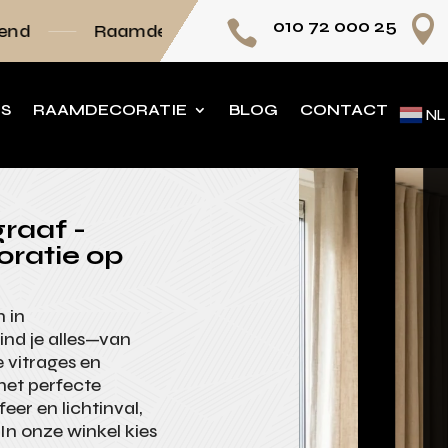

010 72 000 25

amdecoratie volledig op maat
Persoonlijk ad
NS
RAAMDECORATIE
BLOG
CONTACT
NL
raaf -
oratie op
n in
nd je alles—van
 vitrages en
het perfecte
eer en lichtinval,
n onze winkel kies