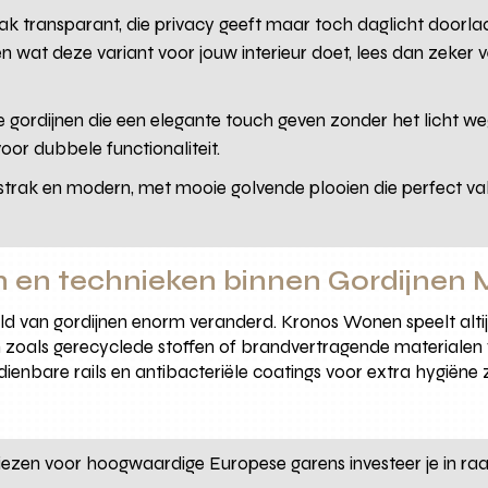
ak transparant, die privacy geeft maar toch daglicht doorlaat. 
en wat deze variant voor jouw interieur doet, lees dan zeker 
te gordijnen die een elegante touch geven zonder het licht w
or dubbele functionaliteit.
trak en modern, met mooie golvende plooien die perfect vall
n en technieken binnen Gordijnen
 van gordijnen enorm veranderd. Kronos Wonen speelt altijd
zoals gerecyclede stoffen of brandvertragende materialen 
enbare rails en antibacteriële coatings voor extra hygiëne 
iezen voor hoogwaardige Europese garens investeer je in raam