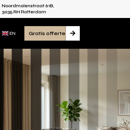
Noordmolenstraat 61B,
vies voor iedere ruimte
Van inmeten tot mont
3035 RH Rotterdam
Gratis offerte

EN