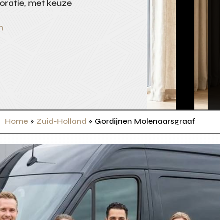
oratie, met keuze
n
Home
»
Zuid-Holland
»
Gordijnen Molenaarsgraaf