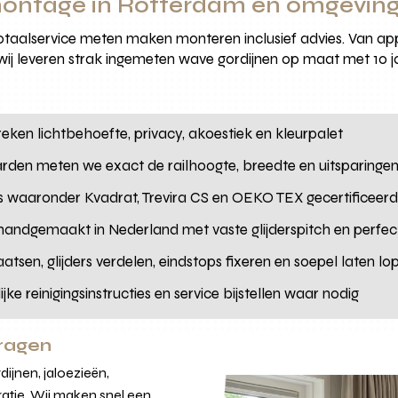
ontage in Rotterdam en omgevin
aalservice meten maken monteren inclusief advies. Van appa
, wij leveren strak ingemeten wave gordijnen op maat met 10
eken lichtbehoefte, privacy, akoestiek en kleurpalet
rden meten we exact de railhoogte, breedte en uitsparinge
ies waaronder Kvadrat, Trevira CS en OEKO TEX gecertificeer
 handgemaakt in Nederland met vaste glijderspitch en perfe
plaatsen, glijders verdelen, eindstops fixeren en soepel laten lo
lijke reinigingsinstructies en service bijstellen waar nodig
vragen
ijnen, jaloezieën,
atie. Wij maken snel een