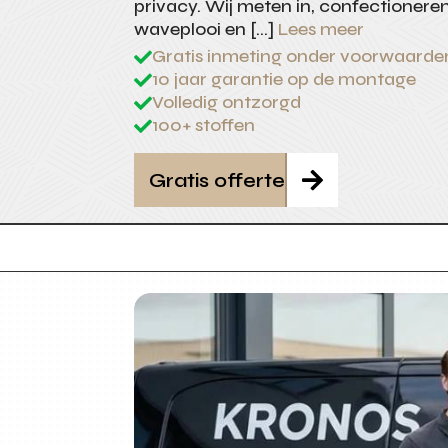
privacy. Wij meten in, confectionere
waveplooi en […]
Lees meer
Gratis inmeting onder voorwaarde

10 jaar garantie op de montage

Volledig ontzorgd

100+ stoffen

Gratis offerte
