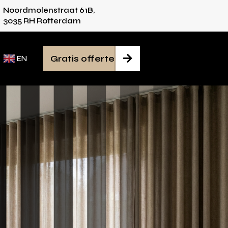
Noordmolenstraat 61B,
es voor iedere ruimte
Van inmeten tot monta
3035 RH Rotterdam
Gratis offerte

EN