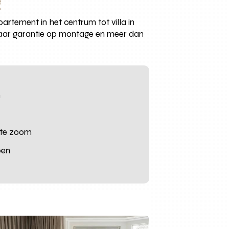
g
rtement in het centrum tot villa in
 jaar garantie op montage en meer dan
n
d
cte zoom
pen