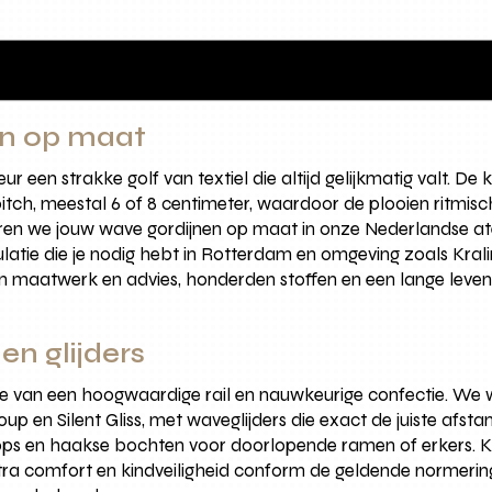
en op maat
ur een strakke golf van textiel die altijd gelijkmatig valt.
tch, meestal 6 of 8 centimeter, waardoor de plooien ritmisc
 we jouw wave gordijnen op maat in onze Nederlandse ateli
ulatie die je nodig hebt in Rotterdam en omgeving zoals Kral
van maatwerk en advies, honderden stoffen en een lange lev
en glijders
e van een hoogwaardige rail en nauwkeurige confectie. We w
p en Silent Gliss, met waveglijders die exact de juiste afst
s en haakse bochten voor doorlopende ramen of erkers. Kie
ra comfort en kindveiligheid conform de geldende normering