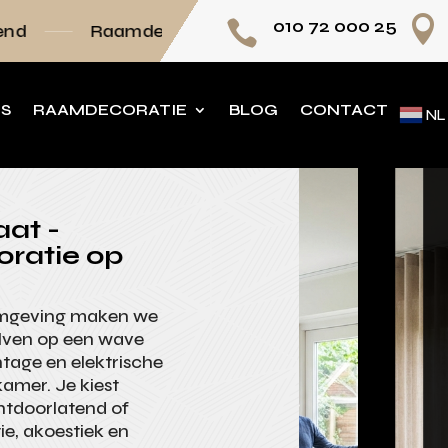

010 72 000 25

decoratie volledig op maat
Persoonlijk advi
NS
RAAMDECORATIE
BLOG
CONTACT
NL
at -
oratie op
omgeving maken we
olven op een wave
tage en elektrische
amer. Je kiest
htdoorlatend of
ie, akoestiek en