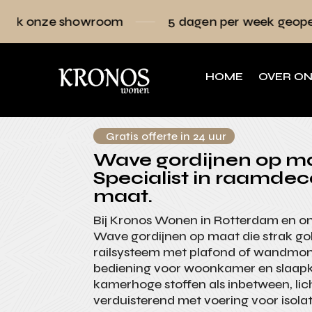
wroom
5 dagen per week geopend
Raam
HOME
OVER O
Gratis offerte in 24 uur
Wave gordijnen op ma
Specialist in raamdec
maat.
Bij Kronos Wonen in Rotterdam en 
Wave gordijnen op maat die strak g
railsysteem met plafond of wandmon
bediening voor woonkamer en slaapk
kamerhoge stoffen als inbetween, lic
verduisterend met voering voor isolat