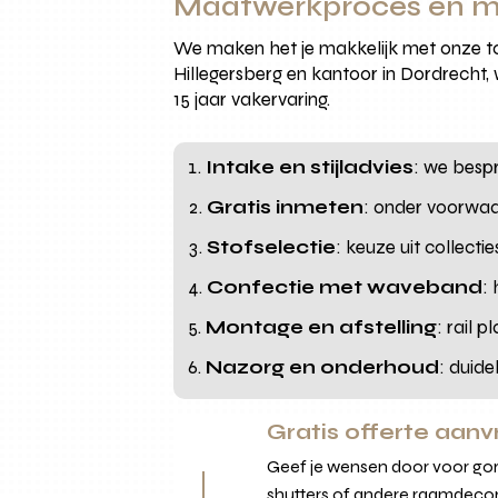
Maatwerkproces en m
We maken het je makkelijk met onze tot
Hillegersberg en kantoor in Dordrecht
15 jaar vakervaring.
Intake en stijladvies
: we bespr
Gratis inmeten
: onder voorwaa
Stofselectie
: keuze uit collect
Confectie met waveband
:
Montage en afstelling
: rail 
Nazorg en onderhoud
: duide
Gratis offerte aan
Geef je wensen door voor gord
shutters of andere raamdecor