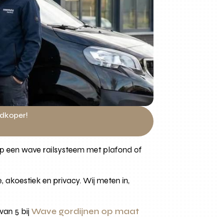
edkoper!
p een wave railsysteem met plafond of
, akoestiek en privacy. Wij meten in,
van 5 bij
Wave gordijnen op maat