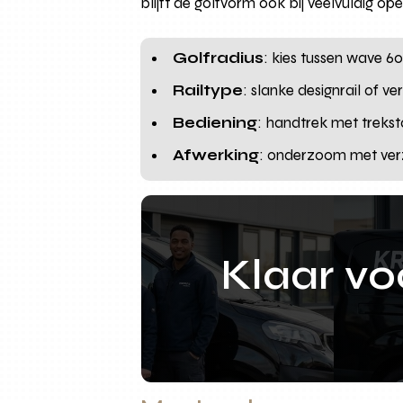
blijft de golfvorm ook bij veelvuldig o
Golfradius
: kies tussen wave 60
Railtype
: slanke designrail of v
Bediening
: handtrek met trekst
Afwerking
: onderzoom met verz
Klaar v