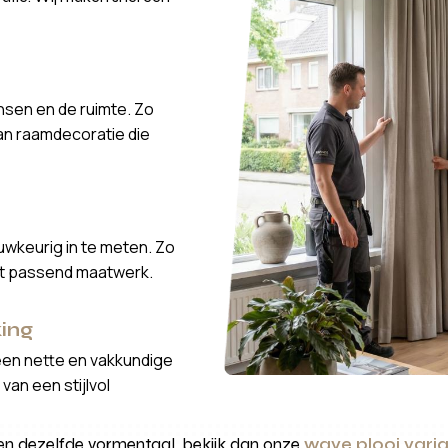
nsen en de ruimte. Zo
van raamdecoratie die
wkeurig in te meten. Zo
ct passend maatwerk.
ing
een nette en vakkundige
van een stijlvol
nnen dezelfde vormentaal, bekijk dan onze
wave plooi vari