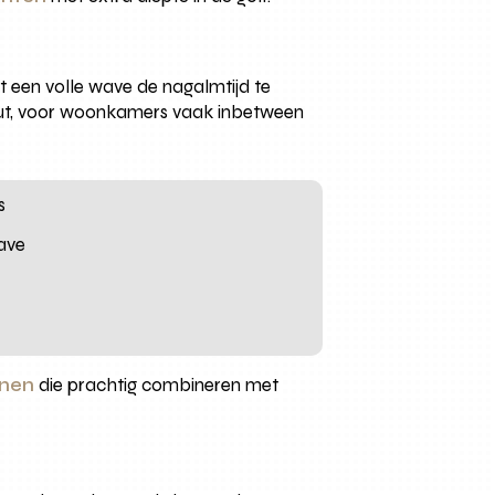
t een volle wave de nagalmtijd te
kout, voor woonkamers vaak inbetween
s
wave
jnen
die prachtig combineren met