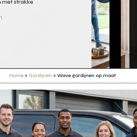
n met strakke
n
Home
»
Gordijnen
»
Wave gordijnen op maat