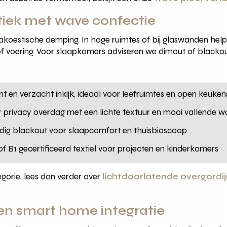
stiek met wave confectie
 akoestische demping. In hoge ruimtes of bij glaswanden help
 of voering. Voor slaapkamers adviseren we dimout of blac
icht en verzacht inkijk, ideaal voor leefruimtes en open keuken
r privacy overdag met een lichte textuur en mooi vallende 
ledig blackout voor slaapcomfort en thuisbioscoop
 of B1 gecertificeerd textiel voor projecten en kinderkamers
egorie, lees dan verder over
lichtdoorlatende overgordi
 en smart home integratie