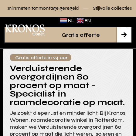
ot montage geregeld
Stijlvolle collecties voor elk interieur
NL
EN
Gratis offerte

Gratis offerte in 24 uur
Verduisterende
overgordijnen 80
procent op maat -
Specialist in
raamdecoratie op maat.
Je zoekt diepe rust en minder licht. Bij Kronos
Wonen, raamdecoratie winkel in Rotterdam,
maken we Verduisterende overgordijnen 80
procent op maat die licht weren, isoleren en