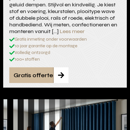
geluid dempen. Stijlvol en kindveilig. Je kiest
stof en voering, kleurstalen, plooitype wave
of dubbele plooi, rails of roede, elektrisch of
handbediend. Wij meten, confectioneren en
monteren vanuit […]
Lees meer
Gratis inmeting onder voorwaarden

10 jaar garantie op de montage

Volledig ontzorgd

100+ stoffen

Gratis offerte
