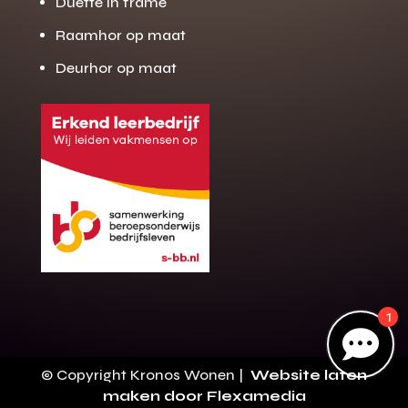
Duette in frame
Raamhor op maat
Deurhor op maat
Gratis offerte
M
op maat?
Binnen 24 uur jouw gratis offerte
10 jaar garantie op de montage
Gratis inmeting (voorwaarden)
Volledig ontzorgd
Wij werken landelijk
100+ stoffen
1
Gratis offerte

Direct bellen
© Copyright Kronos Wonen |
Website laten
maken door Flexamedia