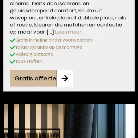
cinema. Denk aan isolerend en
geluidsdempend comfort, keuze uit
waveplooi, enkele plooi of dubbele plooi, rails
of roede, kleuren die matchen en confectie
op maat voor […]
Lees meer
Gratis inmeting onder voorwaarden

10 jaar garantie op de montage

Volledig ontzorgd

100+ stoffen

Gratis offerte
