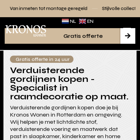
n tot montage geregeld
Stijlvolle collecties voor elk interie
NL
EN
Gratis offerte

Gratis offerte in 24 uur
Verduisterende
gordijnen kopen -
Specialist in
raamdecoratie op maat.
Verduisterende gordijnen kopen doe je bij
Kronos Wonen in Rotterdam en omgeving.
Wij helpen je met lichtdichte stof,
verduisterende voering en maatwerk dat
past in slaapkamer, kinderkamer en home