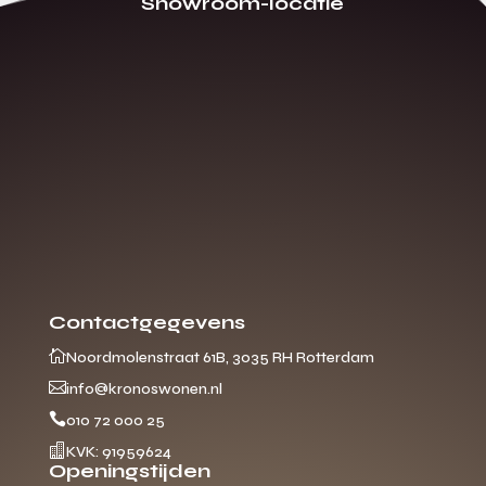
Showroom-locatie
Contactgegevens

Noordmolenstraat 61B, 3035 RH Rotterdam

info@kronoswonen.nl

010 72 000 25

KVK: 91959624
Openingstijden