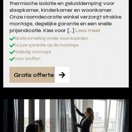
thermische isolatie en geluiddemping voor
slaapkamer, kinderkamer en woonkamer.
Onze raamdecoratie winkel verzorgt strakke
montage, degelijke garantie en een snelle
prijsindicatie. Kies voor […]
Lees meer
Gratis inmeting onder voorwaarden

10 jaar garantie op de montage

Volledig ontzorgd

100+ stoffen

Gratis offerte
