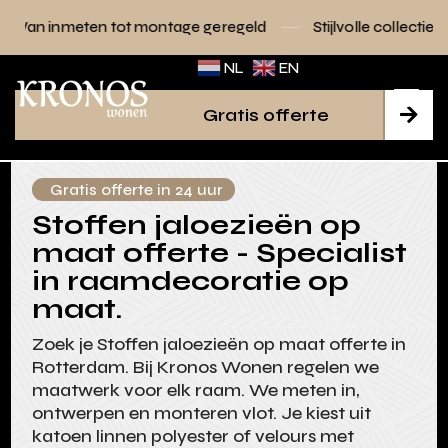
tot montage geregeld
Stijlvolle collecties voor elk interieu
NL
EN
Gratis offerte

Gratis offerte in 24 uur
Stoffen jaloezieën op
maat offerte - Specialist
in raamdecoratie op
maat.
Zoek je Stoffen jaloezieën op maat offerte in
Rotterdam. Bij Kronos Wonen regelen we
maatwerk voor elk raam. We meten in,
ontwerpen en monteren vlot. Je kiest uit
katoen linnen polyester of velours met