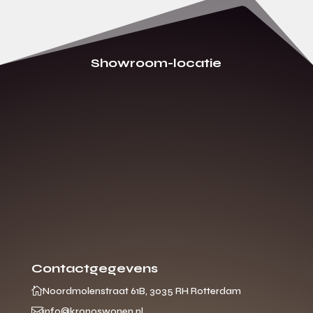
Showroom-locatie
Contactgegevens

Noordmolenstraat 61B, 3035 RH Rotterdam

info@kronoswonen.nl