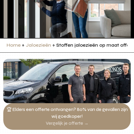
Home
»
Jaloezieën
»
Stoffen jaloezieën op maat offert
🏆 Elders een offerte ontvangen? 80% van de gevallen zijn
wij goedkoper!
Vergelijk je offerte →