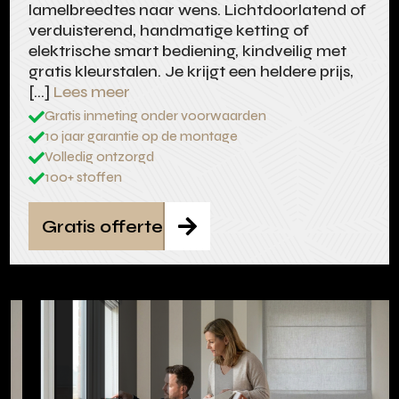
lamelbreedtes naar wens. Lichtdoorlatend of
verduisterend, handmatige ketting of
elektrische smart bediening, kindveilig met
gratis kleurstalen. Je krijgt een heldere prijs,
[…]
Lees meer
Gratis inmeting onder voorwaarden

10 jaar garantie op de montage

Volledig ontzorgd

100+ stoffen

Gratis offerte
