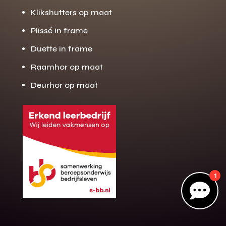
Klikshutters op maat
Plissé in frame
Gratis offerte
M
Duette in frame
op maat?
Raamhor op maat
Binnen 24 uur jouw gratis offerte
10 jaar garantie op de montage
Deurhor op maat
Gratis inmeting (voorwaarden)
Volledig ontzorgd
Wij werken landelijk
100+ stoffen
1
Gratis offerte

Direct bellen