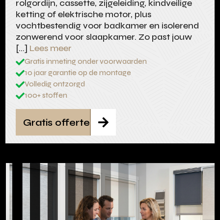
rolgordijn, cassette, zijgeleiding, kindveilige
ketting of elektrische motor, plus
vochtbestendig voor badkamer en isolerend
zonwerend voor slaapkamer. Zo past jouw
[…]
Lees meer
Gratis inmeting onder voorwaarden

10 jaar garantie op de montage

Volledig ontzorgd

100+ stoffen

Gratis offerte
