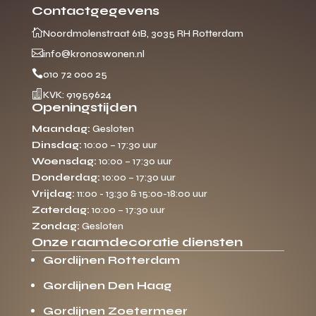
Contactgegevens

Noordmolenstraat 61B, 3035 RH Rotterdam

info@kronoswonen.nl

010 72 000 25

KVK: 91959624
Openingstijden
Maandag:
Gesloten
Dinsdag:
10:00 – 17:30 uur
Woensdag:
10:00 – 17:30 uur
Donderdag:
10:00 – 17:30 uur
Vrijdag:
11:00 - 13:30 & 15:00-18:00 uur
Zaterdag:
10:00 – 17:30 uur
Zondag:
Gesloten
Onze raamdecoratie diensten
Gordijnen Rotterdam
Gordijnen Den Haag
Gordijnen Zoetermeer