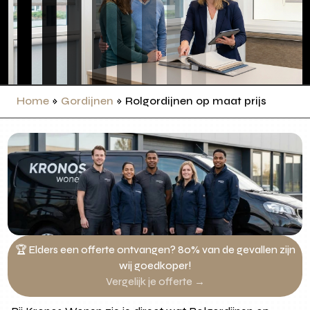
Home
»
Gordijnen
»
Rolgordijnen op maat prijs
🏆 Elders een offerte ontvangen? 80% van de gevallen zijn
wij goedkoper!
Vergelijk je offerte →