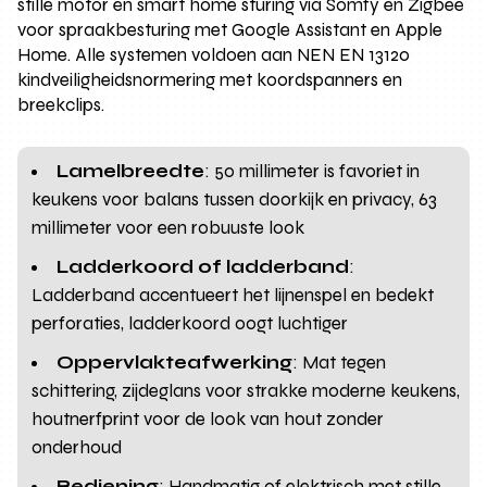
stille motor en smart home sturing via Somfy en Zigbee
voor spraakbesturing met Google Assistant en Apple
Home. Alle systemen voldoen aan NEN EN 13120
kindveiligheidsnormering met koordspanners en
breekclips.
Lamelbreedte
: 50 millimeter is favoriet in
keukens voor balans tussen doorkijk en privacy, 63
millimeter voor een robuuste look
Ladderkoord of ladderband
:
Ladderband accentueert het lijnenspel en bedekt
perforaties, ladderkoord oogt luchtiger
Oppervlakteafwerking
: Mat tegen
schittering, zijdeglans voor strakke moderne keukens,
houtnerfprint voor de look van hout zonder
onderhoud
Bediening
: Handmatig of elektrisch met stille