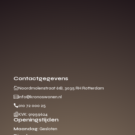
Contactgegevens

Noordmolenstraat 61B, 3035 RH Rotterdam

info@kronoswonen.nl

010 72 000 25

KVK: 91959624
Openingstijden
Maandag:
Gesloten