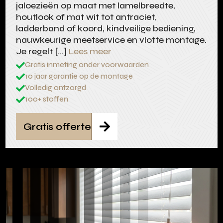
jaloezieën op maat met lamelbreedte,
houtlook of mat wit tot antraciet,
ladderband of koord, kindveilige bediening,
nauwkeurige meetservice en vlotte montage.
Je regelt […]
Lees meer
Gratis inmeting onder voorwaarden

10 jaar garantie op de montage

Volledig ontzorgd

100+ stoffen

Gratis offerte
