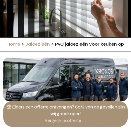
Home
»
Jaloezieën
»
PVC jaloezieën voor keuken op m
🏆 Elders een offerte ontvangen? 80% van de gevallen zijn
wij goedkoper!
Vergelijk je offerte →