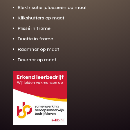
Elektrische jaloezieën op maat
Klikshutters op maat
Plissé in frame
Duette in frame
Raamhor op maat
Deurhor op maat
Gratis offerte
M
op maat?
Binnen 24 uur jouw gratis offerte
10 jaar garantie op de montage
Gratis inmeting (voorwaarden)