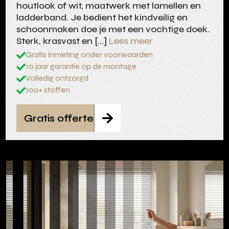
houtlook of wit, maatwerk met lamellen en
ladderband. Je bedient het kindveilig en
schoonmaken doe je met een vochtige doek.
Sterk, krasvast en […]
Lees meer
Gratis inmeting onder voorwaarden

10 jaar garantie op de montage

Volledig ontzorgd

100+ stoffen

Gratis offerte
