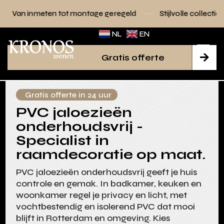
 tot montage geregeld
Stijlvolle collecties voor elk interie
NL
EN
Gratis offerte

Gratis offerte in 24 uur
PVC jaloezieën
onderhoudsvrij -
Specialist in
raamdecoratie op maat.
PVC jaloezieën onderhoudsvrij geeft je huis
controle en gemak. In badkamer, keuken en
woonkamer regel je privacy en licht, met
vochtbestendig en isolerend PVC dat mooi
blijft in Rotterdam en omgeving. Kies