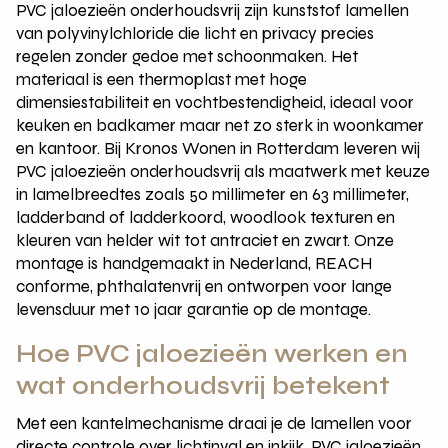
PVC jaloezieën onderhoudsvrij zijn kunststof lamellen
van polyvinylchloride die licht en privacy precies
regelen zonder gedoe met schoonmaken. Het
materiaal is een thermoplast met hoge
dimensiestabiliteit en vochtbestendigheid, ideaal voor
keuken en badkamer maar net zo sterk in woonkamer
en kantoor. Bij Kronos Wonen in Rotterdam leveren wij
PVC jaloezieën onderhoudsvrij als maatwerk met keuze
in lamelbreedtes zoals 50 millimeter en 63 millimeter,
ladderband of ladderkoord, woodlook texturen en
kleuren van helder wit tot antraciet en zwart. Onze
montage is handgemaakt in Nederland, REACH
conforme, phthalatenvrij en ontworpen voor lange
levensduur met 10 jaar garantie op de montage.
Hoe PVC jaloezieën werken en
wat onderhoudsvrij betekent
Met een kantelmechanisme draai je de lamellen voor
directe controle over lichtinval en inkijk. PVC jaloezieën