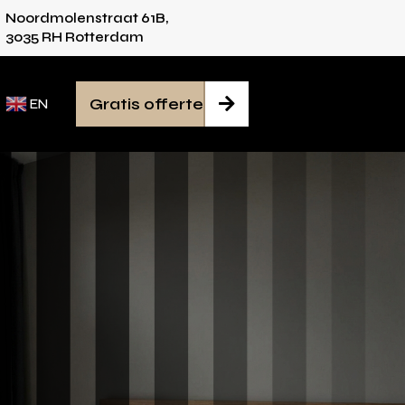
Noordmolenstraat 61B,
 voor iedere ruimte
Van inmeten tot montage
3035 RH Rotterdam
Gratis offerte

EN