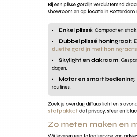
Bij een plisse gordijn verduisterend dra
showroom en op locatie in Rotterdam 
Enkel plissé
: Compact en strak 
Dubbel plissé honingraat
: 
duette gordijn met honingraat
Skylight en dakraam
: Gespa
dagen.
Motor en smart bediening
:
routines.
Zoek je overdag diffuus licht en s avon
stofpakket
dat privacy, sfeer en bla
Zo meten maken en mon
Wij leveren een totaalservice van advi