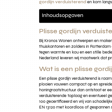
gordijn verduisterend
en kom langs
Inhoudsopgaven
Plisse gordijn verduis
Bij Kronos Wonen ontwerpen en maken w
thuiskantoren en zolders in Rotterdam e
tegen warmte en kou en een stille bedi
Nederland leveren wij maatwerk dat pre
Wat is een plisse gord
Een plisse gordijn verduisterend is raa
plooien vouwen compact op en spreiden 
honingraatstructuur dan ontstaat er een
verduisterende toplaag en eventueel gel
100 gecertificeerd en vrij van schadelij
EN 13120 met koordloos of gespannen 