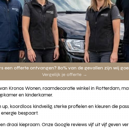
rs een offerte ontvangen? 80% van de gevallen zijn wij go
Vergelijk je offerte →
Wij van Kronos Wonen, raamdecoratie winkel in Rotterdam, m
laapkamer en kinderkamer.
 up, koordloos kindveilig, sterke profielen en kleuren die pas
n energie bespaart.
draai kiepraam. Onze Google reviews vijf uit vijf geven ve