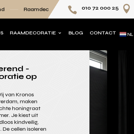

010 72 000 25

coratie volledig op maat
Persoonlijk advies
NS
RAAMDECORATIE
BLOG
CONTACT
NL
terend -
oratie op
Wij van Kronos
tterdam, maken
ichte honingraat
er. Je kiest uit
loos kindveilig,
. De cellen isoleren