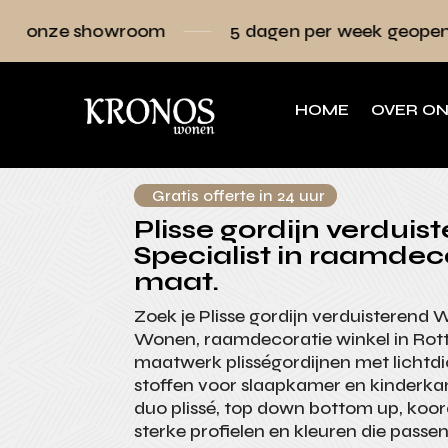
oom
5 dagen per week geopend
Raamde
HOME
OVER O
Gratis offerte in 24 uur
Plisse gordijn verduis
Specialist in raamdec
maat.
Zoek je Plisse gordijn verduisterend 
Wonen, raamdecoratie winkel in Ro
maatwerk plisségordijnen met lichtd
stoffen voor slaapkamer en kinderkam
duo plissé, top down bottom up, koord
sterke profielen en kleuren die passen