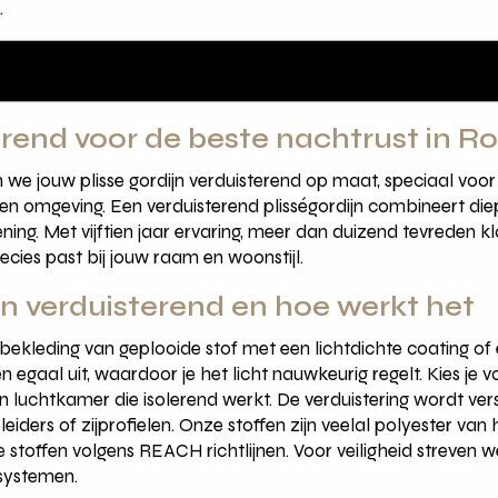
.
terend voor de beste nachtrust in 
e jouw plisse gordijn verduisterend op maat, speciaal voo
n omgeving. Een verduisterend plisségordijn combineert diepe 
ening. Met vijftien jaar ervaring, meer dan duizend tevreden
cies past bij jouw raam en woonstijl.
ijn verduisterend en hoe werkt het
mbekleding van geplooide stof met een lichtdichte coating of
egaal uit, waardoor je het licht nauwkeurig regelt. Kies je 
 luchtkamer die isolerend werkt. De verduistering wordt vers
eiders of zijprofielen. Onze stoffen zijn veelal polyester va
ke stoffen volgens REACH richtlijnen. Voor veiligheid streven
systemen.