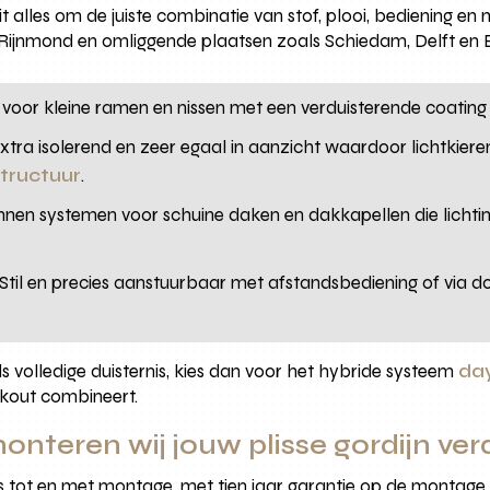
ait alles om de juiste combinatie van stof, plooi, bediening e
Rijnmond en omliggende plaatsen zoals Schiedam, Delft en 
voor kleine ramen en nissen met een verduisterende coating 
Extra isolerend en zeer egaal in aanzicht waardoor lichtkiere
structuur
.
nnen systemen voor schuine daken en dakkapellen die lichtinv
 Stil en precies aanstuurbaar met afstandsbediening of via d
ds volledige duisternis, kies dan voor het hybride systeem
day
ckout combineert.
teren wij jouw plisse gordijn ver
es tot en met montage, met tien jaar garantie op de montag