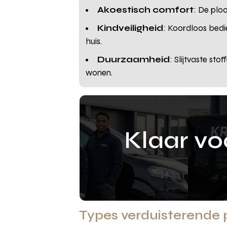
Akoestisch comfort
: De plo
Kindveiligheid
: Koordloos bedi
huis.
Duurzaamheid
: Slijtvaste st
wonen.
Klaar v
Types verduisterende 