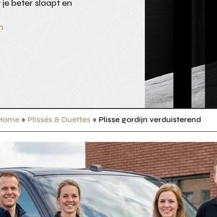
 je beter slaapt en
n
Home
»
Plissés & Duettes
»
Plisse gordijn verduisterend