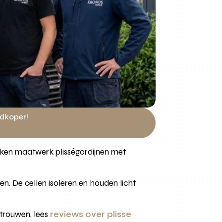
edkoper!
aken maatwerk plisségordijnen met
sen. De cellen isoleren en houden licht
rtrouwen, lees
reviews over plisse