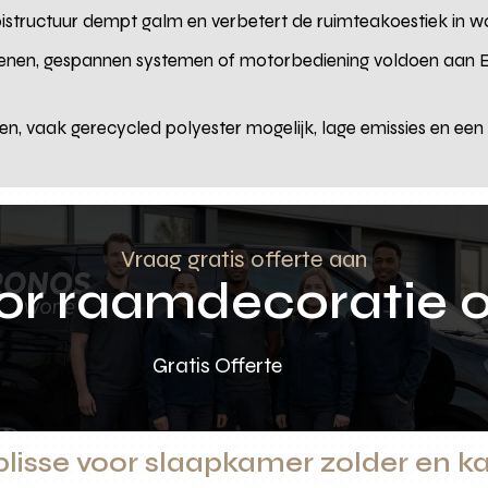
oistructuur dempt galm en verbetert de ruimteakoestiek in 
enen, gespannen systemen of motorbediening voldoen aan EN
offen, vaak gerecycled polyester mogelijk, lage emissies en ee
Vraag gratis offerte aan
oor raamdecoratie 
Gratis Offerte
plisse voor slaapkamer zolder en k