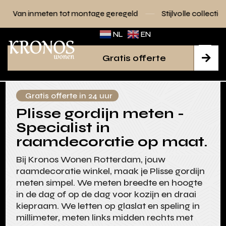
 tot montage geregeld
Stijlvolle collecties voor elk interie
NL
EN
Gratis offerte

Gratis offerte in 24 uur
Plisse gordijn meten -
Specialist in
raamdecoratie op maat.
Bij Kronos Wonen Rotterdam, jouw
raamdecoratie winkel, maak je Plisse gordijn
meten simpel. We meten breedte en hoogte
in de dag of op de dag voor kozijn en draai
kiepraam. We letten op glaslat en speling in
millimeter, meten links midden rechts met