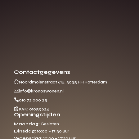
Contactgegevens

Noordmolenstraat 61B, 3035 RH Rotterdam

info@kronoswonen.nl

010 72 000 25

KVK: 91959624
Openingstijden
Maandag:
Gesloten
Dinsdag:
10:00 – 17:30 uur
Woensdag:
10:00 – 17:30 uur