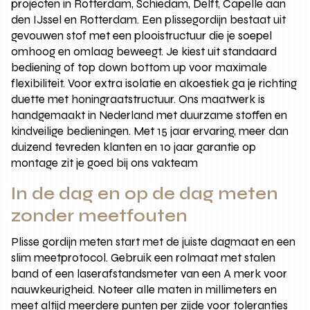
projecten in Rotterdam, Schiedam, Delft, Capelle aan
den IJssel en Rotterdam. Een plissegordijn bestaat uit
gevouwen stof met een plooistructuur die je soepel
omhoog en omlaag beweegt. Je kiest uit standaard
bediening of top down bottom up voor maximale
flexibiliteit. Voor extra isolatie en akoestiek ga je richting
duette met honingraatstructuur. Ons maatwerk is
handgemaakt in Nederland met duurzame stoffen en
kindveilige bedieningen. Met 15 jaar ervaring, meer dan
duizend tevreden klanten en 10 jaar garantie op
montage zit je goed bij ons vakteam
In de dag en op de dag meten
zonder meetfouten
Plisse gordijn meten start met de juiste dagmaat en een
slim meetprotocol. Gebruik een rolmaat met stalen
band of een laserafstandsmeter van een A merk voor
nauwkeurigheid. Noteer alle maten in millimeters en
meet altijd meerdere punten per zijde voor toleranties