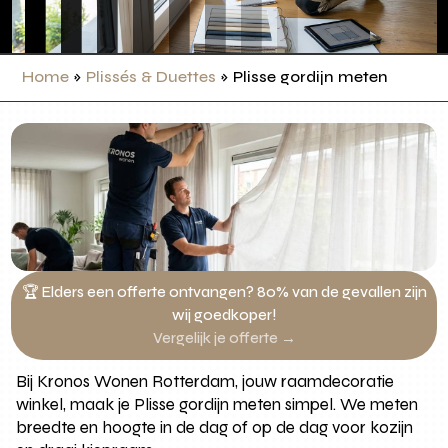
Home
»
Plissés & Duettes
»
Plisse gordijn meten
🏆 Elders een offerte ontvangen? 80% van de gevallen zijn
wij goedkoper!
Vergelijk je offerte →
Bij Kronos Wonen Rotterdam, jouw raamdecoratie
winkel, maak je Plisse gordijn meten simpel. We meten
breedte en hoogte in de dag of op de dag voor kozijn