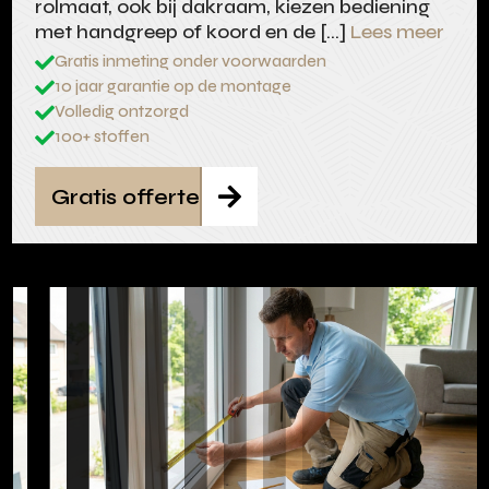
rolmaat, ook bij dakraam, kiezen bediening
met handgreep of koord en de […]
Lees meer
Gratis inmeting onder voorwaarden

10 jaar garantie op de montage

Volledig ontzorgd

100+ stoffen

Gratis offerte
