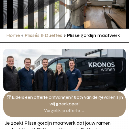
Home
»
Plissés & Duettes
»
Plisse gordijn maatwerk
🏆 Elders een offerte ontvangen? 80% van de gevallen zijn
wij goedkoper!
Vergelijk je offerte →
Je zoekt Plisse gordijn maatwerk dat jouw ramen