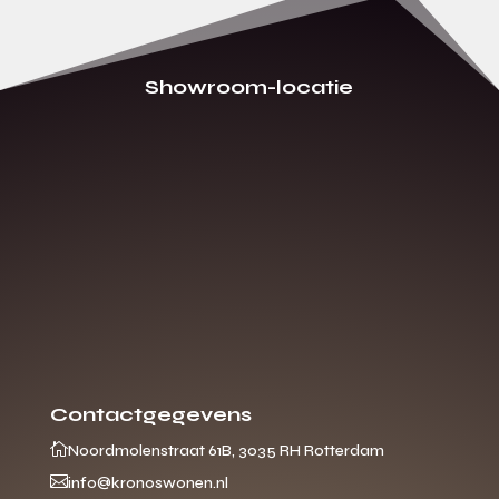
Showroom-locatie
Contactgegevens

Noordmolenstraat 61B, 3035 RH Rotterdam

info@kronoswonen.nl