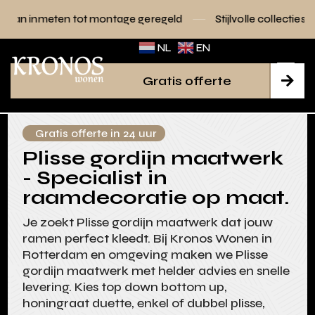
ot montage geregeld
Stijlvolle collecties voor elk interieur
NL
EN
Gratis offerte

Gratis offerte in 24 uur
Plisse gordijn maatwerk
- Specialist in
raamdecoratie op maat.
Je zoekt Plisse gordijn maatwerk dat jouw
ramen perfect kleedt. Bij Kronos Wonen in
Rotterdam en omgeving maken we Plisse
gordijn maatwerk met helder advies en snelle
levering. Kies top down bottom up,
honingraat duette, enkel of dubbel plisse,