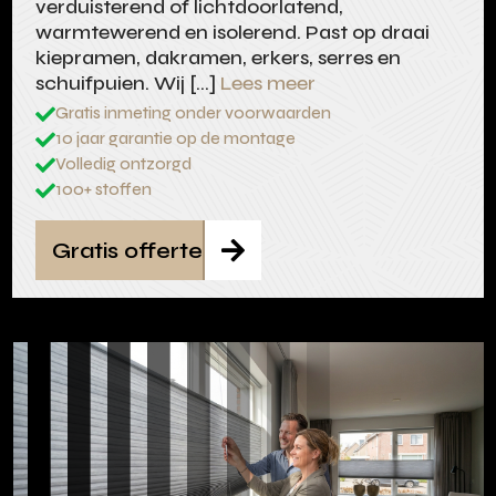
verduisterend of lichtdoorlatend,
warmtewerend en isolerend. Past op draai
kiepramen, dakramen, erkers, serres en
schuifpuien. Wij […]
Lees meer
Gratis inmeting onder voorwaarden

10 jaar garantie op de montage

Volledig ontzorgd

100+ stoffen

Gratis offerte
