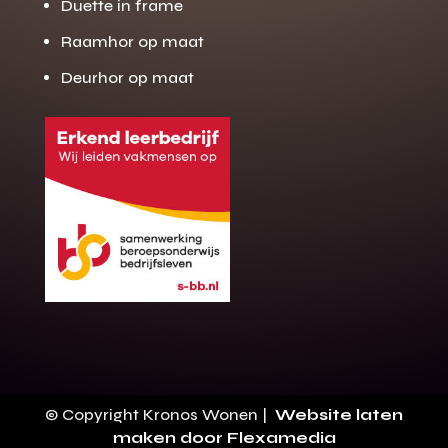
Duette in frame
Raamhor op maat
Deurhor op maat
Gratis offerte
M
op maat?
Binnen 24 uur jouw gratis offerte
10 jaar garantie op de montage
Gratis inmeting (voorwaarden)
Volledig ontzorgd
Wij werken landelijk
© Copyright Kronos Wonen |
Website laten
100+ stoffen
maken door Flexamedia