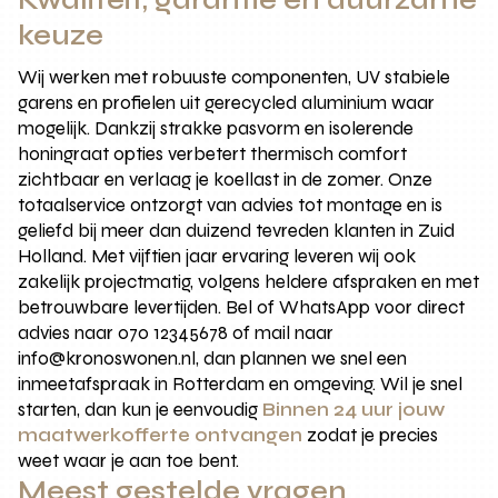
Kwaliteit, garantie en duurzame
keuze
Wij werken met robuuste componenten, UV stabiele
garens en profielen uit gerecycled aluminium waar
mogelijk. Dankzij strakke pasvorm en isolerende
honingraat opties verbetert thermisch comfort
zichtbaar en verlaag je koellast in de zomer. Onze
totaalservice ontzorgt van advies tot montage en is
geliefd bij meer dan duizend tevreden klanten in Zuid
Holland. Met vijftien jaar ervaring leveren wij ook
zakelijk projectmatig, volgens heldere afspraken en met
betrouwbare levertijden. Bel of WhatsApp voor direct
advies naar 070 12345678 of mail naar
info@kronoswonen.nl, dan plannen we snel een
inmeetafspraak in Rotterdam en omgeving. Wil je snel
starten, dan kun je eenvoudig
Binnen 24 uur jouw
maatwerkofferte ontvangen
zodat je precies
weet waar je aan toe bent.
Meest gestelde vragen