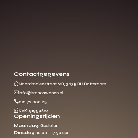
Contactgegevens

Noordmolenstraat 61B, 3035 RH Rotterdam

info@kronoswonen.nl

010 72 000 25

KVK: 91959624
Openingstijden
Maandag:
Gesloten
Dinsdag:
10:00 – 17:30 uur