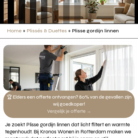
Home
»
Plissés & Duettes
»
Plisse gordijn linnen
🏆 Elders een offerte ontvangen? 80% van de gevallen zijn
wij goedkoper!
Vergelijk je offerte →
Je zoekt Plisse gordijn linnen dat licht filtert en warmte
tegenhoudt. Bij Kronos Wonen in Rotterdam maken we