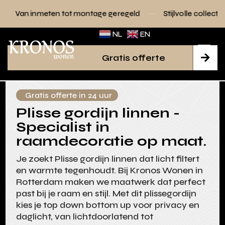
tot montage geregeld
Stijlvolle collecties voor elk interieu
NL
EN
Gratis offerte

Gratis offerte in 24 uur
Plisse gordijn linnen -
Specialist in
raamdecoratie op maat.
Je zoekt Plisse gordijn linnen dat licht filtert
en warmte tegenhoudt. Bij Kronos Wonen in
Rotterdam maken we maatwerk dat perfect
past bij je raam en stijl. Met dit plissegordijn
kies je top down bottom up voor privacy en
daglicht, van lichtdoorlatend tot