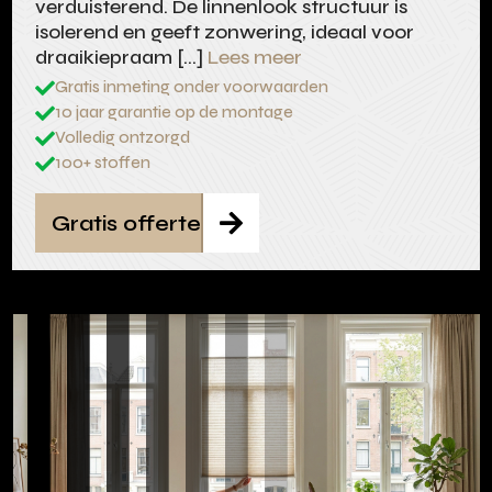
verduisterend. De linnenlook structuur is
isolerend en geeft zonwering, ideaal voor
draaikiepraam […]
Lees meer
Gratis inmeting onder voorwaarden

10 jaar garantie op de montage

Volledig ontzorgd

100+ stoffen

Gratis offerte
