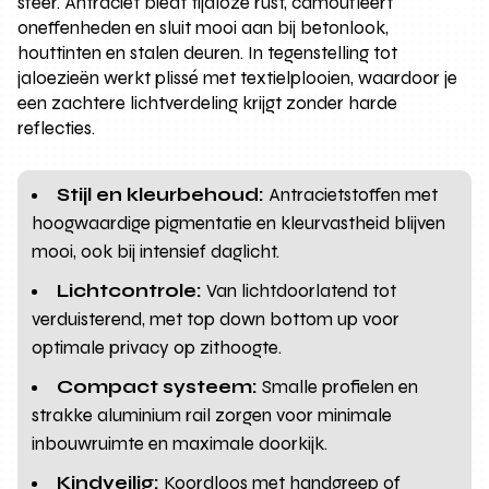
sfeer. Antraciet biedt tijdloze rust, camoufleert
oneffenheden en sluit mooi aan bij betonlook,
houttinten en stalen deuren. In tegenstelling tot
jaloezieën werkt plissé met textielplooien, waardoor je
een zachtere lichtverdeling krijgt zonder harde
reflecties.
Stijl en kleurbehoud:
Antracietstoffen met
hoogwaardige pigmentatie en kleurvastheid blijven
mooi, ook bij intensief daglicht.
Lichtcontrole:
Van lichtdoorlatend tot
verduisterend, met top down bottom up voor
optimale privacy op zithoogte.
Compact systeem:
Smalle profielen en
strakke aluminium rail zorgen voor minimale
inbouwruimte en maximale doorkijk.
Kindveilig:
Koordloos met handgreep of