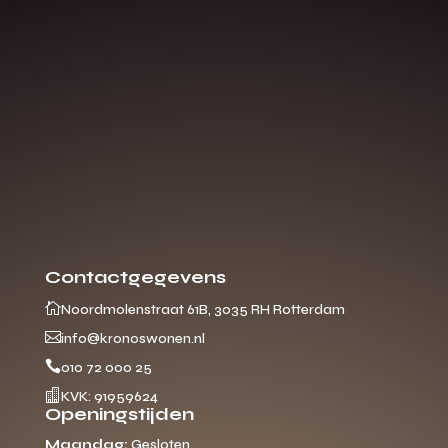
Contactgegevens

Noordmolenstraat 61B, 3035 RH Rotterdam

info@kronoswonen.nl

010 72 000 25

KVK: 91959624
Openingstijden
Maandag:
Gesloten