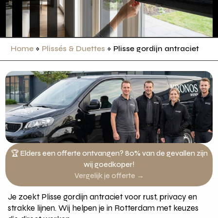
Home
»
Plissés & Duettes
»
Plisse gordijn antraciet
🏆 Elders een offerte ontvangen? 80% van de gevallen zijn
wij goedkoper!
Vergelijk je offerte →
Je zoekt Plisse gordijn antraciet voor rust, privacy en
strakke lijnen. Wij helpen je in Rotterdam met keuzes