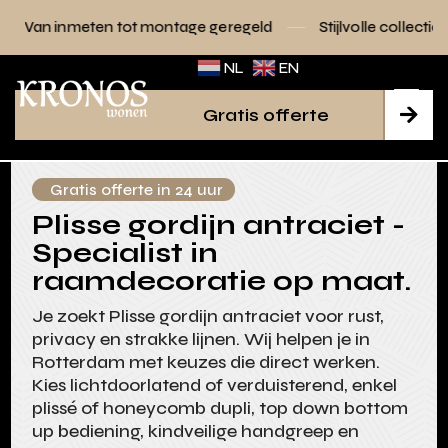
tot montage geregeld
Stijlvolle collecties voor elk interieu
NL
EN
Gratis offerte

Gratis offerte in 24 uur
Plisse gordijn antraciet -
Specialist in
raamdecoratie op maat.
Je zoekt Plisse gordijn antraciet voor rust,
privacy en strakke lijnen. Wij helpen je in
Rotterdam met keuzes die direct werken.
Kies lichtdoorlatend of verduisterend, enkel
plissé of honeycomb dupli, top down bottom
up bediening, kindveilige handgreep en