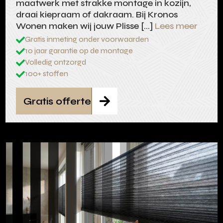
maatwerk met strakke montage in kozijn,
draai kiepraam of dakraam. Bij Kronos
Wonen maken wij jouw Plisse […]
Lees meer
Gratis inmeting onder voorwaarden

10 jaar garantie op de montage

Volledig ontzorgd

100+ stoffen

Gratis offerte
