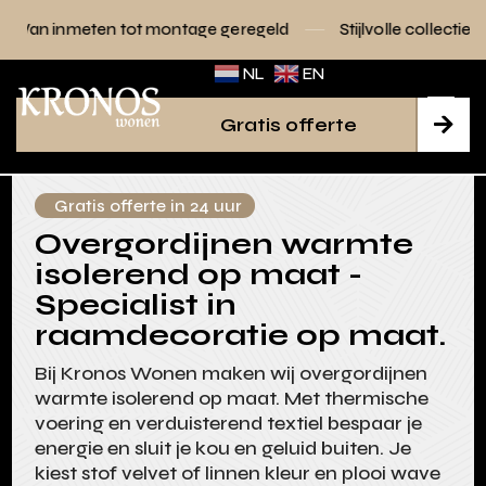
tot montage geregeld
Stijlvolle collecties voor elk interieur
NL
EN
Gratis offerte

Gratis offerte in 24 uur
Overgordijnen warmte
isolerend op maat -
Specialist in
raamdecoratie op maat.
Bij Kronos Wonen maken wij overgordijnen
warmte isolerend op maat. Met thermische
voering en verduisterend textiel bespaar je
energie en sluit je kou en geluid buiten. Je
kiest stof velvet of linnen kleur en plooi wave