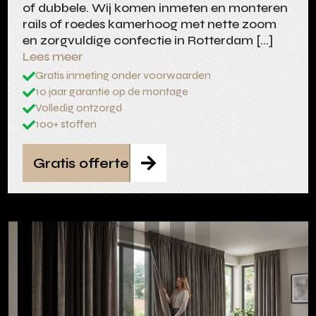
of dubbele. Wij komen inmeten en monteren
rails of roedes kamerhoog met nette zoom
en zorgvuldige confectie in Rotterdam […]
Lees meer
Gratis inmeting onder voorwaarden

10 jaar garantie op de montage

Volledig ontzorgd

100+ stoffen

Gratis offerte
