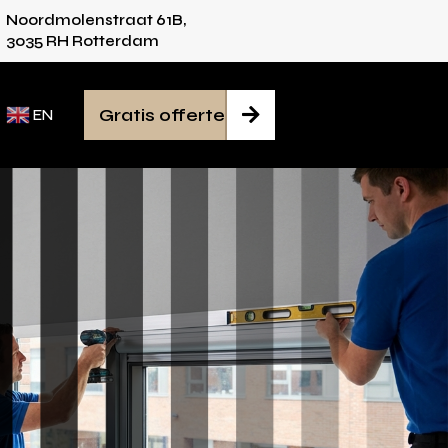
Noordmolenstraat 61B,
es voor iedere ruimte
Van inmeten tot monta
3035 RH Rotterdam
Gratis offerte

EN