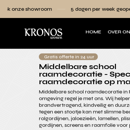
wroom
5 dagen per week geopend
Raa
HOME
OVER O
Gratis offerte in 24 uur
Middelbare school
raamdecoratie - Specia
raamdecoratie op ma
Middelbare school raamdecoratie in
omgeving regel je met ons. Wij helpen
brandvertragend, kindveilig en duu
tegen een stootje kan met slimme be
rolgordijnen, jaloezieën, lamellen, pli
gordijnen, screens en raamfolie voor 