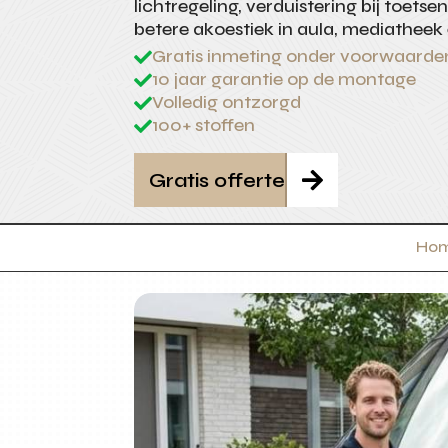
lichtregeling, verduistering bij toetse
betere akoestiek in aula, mediatheek
Gratis inmeting onder voorwaarde

10 jaar garantie op de montage

Volledig ontzorgd

100+ stoffen

Gratis offerte

Ho