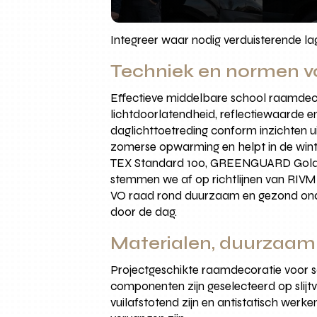
Integreer waar nodig verduisterende lage
Techniek en normen vo
Effectieve middelbare school raamdeco
lichtdoorlatendheid, reflectiewaarde 
daglichttoetreding conform inzichten ui
zomerse opwarming en helpt in de wint
TEX Standard 100, GREENGUARD Gold en 
stemmen we af op richtlijnen van RIVM 
VO raad rond duurzaam en gezond onderw
door de dag.
Materialen, duurzaam
Projectgeschikte raamdecoratie voor sc
componenten zijn geselecteerd op slijtv
vuilafstotend zijn en antistatisch we