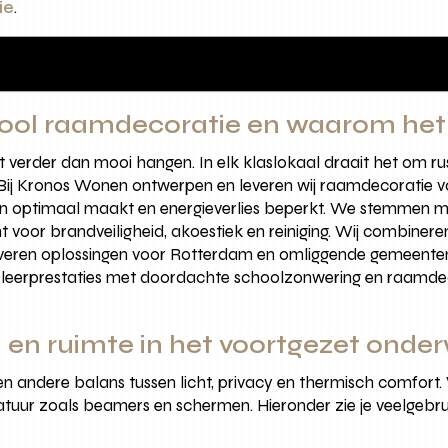
ie
.
ool raamdecoratie en waarom het 
erder dan mooi hangen. In elk klaslokaal draait het om rust,
 Bij Kronos Wonen ontwerpen en leveren wij raamdecoratie vo
n optimaal maakt en energieverlies beperkt. We stemmen mat
 voor brandveiligheid, akoestiek en reiniging. Wij combiner
veren oplossingen voor Rotterdam en omliggende gemeenten
 je leerprestaties met doordachte schoolzonwering en raamdec
 en ruimte in het voortgezet onder
n andere balans tussen licht, privacy en thermisch comfort. W
atuur zoals beamers en schermen. Hieronder zie je veelgebr