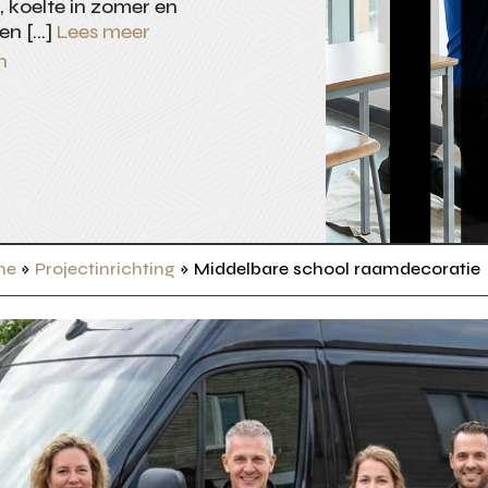
n, koelte in zomer en
 en […]
Lees meer
n
me
»
Projectinrichting
»
Middelbare school raamdecoratie