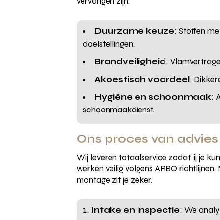
vervangen zijn.
Duurzame keuze
: Stoffen me
doelstellingen.
Brandveiligheid
: Vlamvertrag
Akoestisch voordeel
: Dikker
Hygiëne en schoonmaak
: 
schoonmaakdienst.
Ons proces van advie
Wij leveren totaalservice zodat jij je 
werken veilig volgens ARBO richtlijnen.
montage zit je zeker.
Intake en inspectie
: We analys