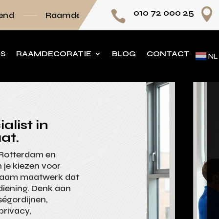

010 72 000 25

mdecoratie volledig op maat
Persoonlijk advi
NS
RAAMDECORATIE
BLOG
CONTACT
NL
list in
at.
 Rotterdam en
 je kiezen voor
rzaam maatwerk dat
diening. Denk aan
sségordijnen,
privacy,