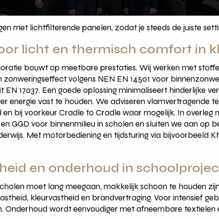
n met lichtfilterende panelen, zodat je steeds de juiste settin
or licht en thermisch comfort in k
ratie bouwt op meetbare prestaties. Wij werken met stoffen
en zonweringseffect volgens NEN EN 14501 voor binnenzonwe
t EN 17037. Een goede oplossing minimaliseert hinderlijke ve
er energie vast te houden. We adviseren vlamvertragende te
bij voorkeur Cradle to Cradle waar mogelijk. In overleg me
en GGD voor binnenmilieu in scholen en sluiten we aan op b
ijs. Met motorbediening en tijdsturing via bijvoorbeeld KN
heid en onderhoud in schoolproje
holen moet lang meegaan, makkelijk schoon te houden zijn e
astheid, kleurvastheid en brandvertraging. Voor intensief geb
rken. Onderhoud wordt eenvoudiger met afneembare textielen 