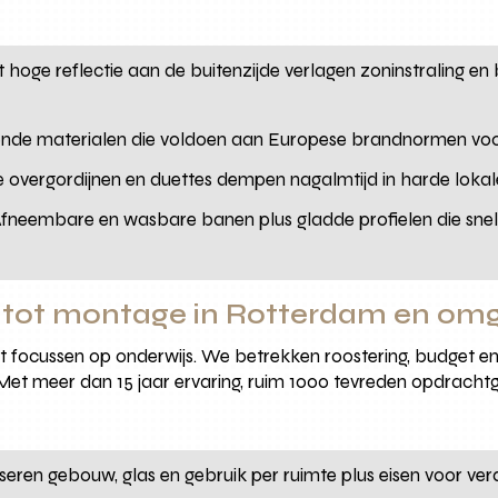
t hoge reflectie aan de buitenzijde verlagen zoninstraling e
ende materialen die voldoen aan Europese brandnormen voo
e overgordijnen en duettes dempen nagalmtijd in harde loka
Afneembare en wasbare banen plus gladde profielen die snel t
s tot montage in Rotterdam en om
kunt focussen op onderwijs. We betrekken roostering, budget e
 Met meer dan 15 jaar ervaring, ruim 1000 tevreden opdrachtg
eren gebouw, glas en gebruik per ruimte plus eisen voor verd