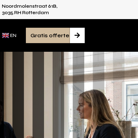
Noordmolenstraat 61B,
vies voor iedere ruimte
Van inmeten tot mont
3035 RH Rotterdam
Gratis offerte

EN