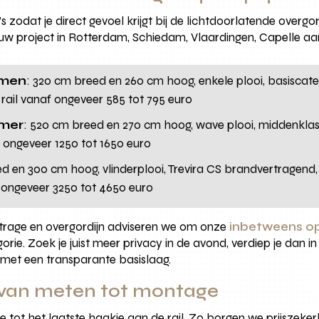
 zodat je direct gevoel krijgt bij de lichtdoorlatende overgor
jouw project in Rotterdam, Schiedam, Vlaardingen, Capelle aan
amen
: 320 cm breed en 260 cm hoog, enkele plooi, basiscateg
n rail vanaf ongeveer 585 tot 795 euro
mer
: 520 cm breed en 270 cm hoog, wave plooi, middenklasse
af ongeveer 1250 tot 1650 euro
d en 300 cm hoog, vlinderplooi, Trevira CS brandvertragend, 
f ongeveer 3250 tot 4650 euro
 vitrage en overgordijn adviseren we om onze
inbetweens o
rie. Zoek je juist meer privacy in de avond, verdiep je dan i
 met een transparante basislaag.
van meten tot montage
dee tot het laatste haakje aan de rail. Zo borgen we prijszek