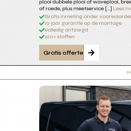
plooi dubbele plooi of waveplooi, bree
of roede, plus meetservice […]
Lees m
Gratis inmeting onder voorwaarde

10 jaar garantie op de montage

Volledig ontzorgd

100+ stoffen

Gratis offerte

H