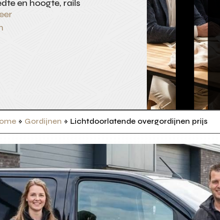
dte en hoogte, rails
eer
n
ome
»
Gordijnen
»
Lichtdoorlatende overgordijnen prijs