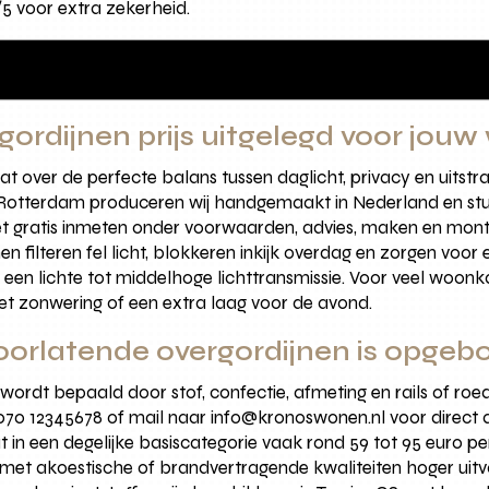
5 voor extra zekerheid.
gordijnen prijs uitgelegd voor jou
at over de perfecte balans tussen daglicht, privacy en uitst
Rotterdam produceren wij handgemaakt in Nederland en stur
et gratis inmeten onder voorwaarden, advies, maken en mont
 filteren fel licht, blokkeren inkijk overdag en zorgen voor 
 een lichte tot middelhoge lichttransmissie. Voor veel woo
et zonwering of een extra laag voor de avond.
tdoorlatende overgordijnen is opge
 wordt bepaald door stof, confectie, afmeting en rails of ro
70 12345678 of mail naar info@kronoswonen.nl voor direct ad
in een degelijke basiscategorie vaak rond 59 tot 95 euro per
 met akoestische of brandvertragende kwaliteiten hoger uit