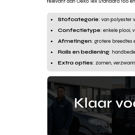
relevant aan Oeko Tex Standard 100 en 
Stofcategorie
: van polyester 
Confectietype
: enkele plooi, 
Afmetingen
: grotere breedtes
Rails en bediening
: handbedi
Extra opties
: zomen, verzwari
Klaar v