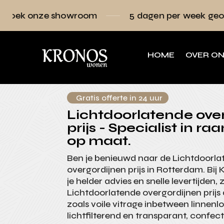
owroom
5 dagen per week geopend
Ra
HOME
OVER O
Gratis offerte in 24 uur
Lichtdoorlatende ove
prijs - Specialist in r
op maat.
Ben je benieuwd naar de Lichtdoorla
overgordijnen prijs in Rotterdam. Bij
je helder advies en snelle levertijden
Lichtdoorlatende overgordijnen prijs
zoals voile vitrage inbetween linnenlo
lichtfilterend en transparant, confect