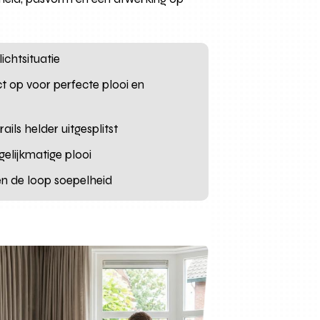
lichtsituatie
ct op voor perfecte plooi en
ails helder uitgesplitst
elijkmatige plooi
ren de loop soepelheid