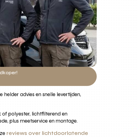
edkoper!
helder advies en snelle levertijden,
of polyester, lichtfilterend en
oede, plus meetservice en montage.
nze
reviews over lichtdoorlatende