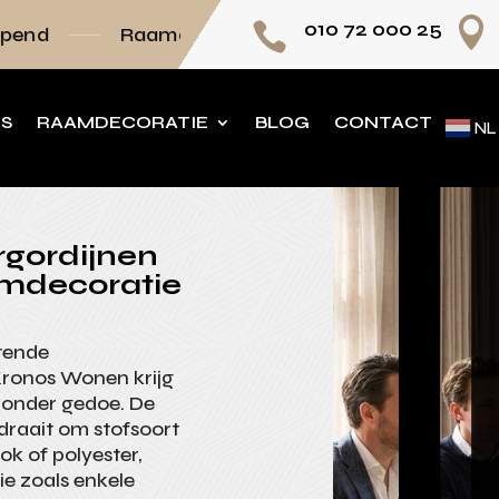

010 72 000 25

amdecoratie volledig op maat
Persoonlijk ad
NS
RAAMDECORATIE
BLOG
CONTACT
NL
rgordijnen
aamdecoratie
tende
 Kronos Wonen krijg
, zonder gedoe. De
 draait om stofsoort
ok of polyester,
ie zoals enkele