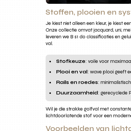
Stoffen, plooien en sy
Je kiest niet alleen een kleur, je kiest
Onze collectie omvat jacquard, uni, mel
leveren we B s1 d0 classificaties en ge
val.
Stofkeuze
: voile voor maximaa
Plooi en val
: wave plooi geeft e
Rails en roedes
: minimalistisc
Duurzaamheid
: gerecyclede 
Wil je die strakke golfval met constan
lichtdoorlatende stof voor een modern
Voorbeelden van lichtd