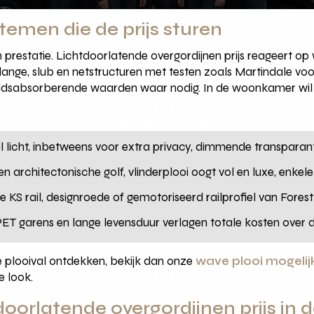
stemen die de prijs sturen
 een prestatie. Lichtdoorlatende overgordijnen prijs reageert o
ange, slub en netstructuren met testen zoals Martindale voor
luidsabsorberende waarden waar nodig. In de woonkamer wil je
l licht, inbetweens voor extra privacy, dimmende transparan
en architectonische golf, vlinderplooi oogt vol en luxe, enkele
he KS rail, designroede of gemotoriseerd railprofiel van Forest
PET garens en lange levensduur verlagen totale kosten over d
te plooival ontdekken, bekijk dan onze
wave plooi mogeli
e look.
oorlatende overgordijnen prijs in d