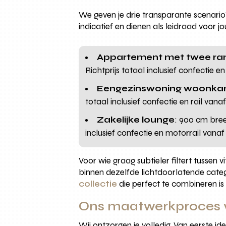
We geven je drie transparante scenario’s
indicatief en dienen als leidraad voor 
Appartement met twee r
Richtprijs totaal inclusief confectie e
Eengezinswoning woonka
totaal inclusief confectie en rail van
Zakelijke lounge
: 900 cm bree
inclusief confectie en motorrail vana
Voor wie graag subtieler filtert tussen
binnen dezelfde lichtdoorlatende catego
collectie
die perfect te combineren is
Ons maatwerkproces 
Wij ontzorgen je volledig. Van eerste i