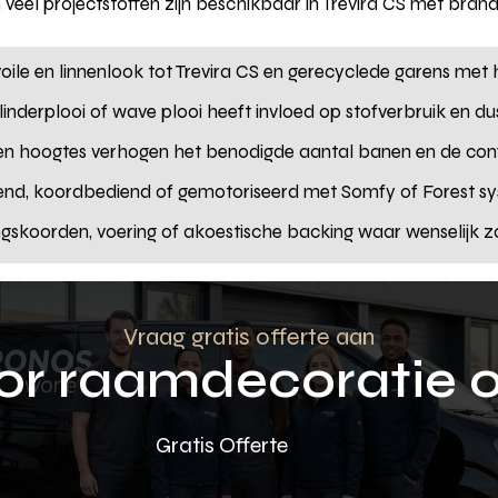
veel projectstoffen zijn beschikbaar in Trevira CS met bran
voile en linnenlook tot Trevira CS en gerecyclede garens met 
vlinderplooi of wave plooi heeft invloed op stofverbruik en du
 en hoogtes verhogen het benodigde aantal banen en de conf
end, koordbediend of gemotoriseerd met Somfy of Forest sy
ngskoorden, voering of akoestische backing waar wenselijk 
Vraag gratis offerte aan
oor raamdecoratie 
Gratis Offerte