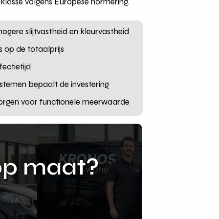
dklasse volgens Europese normering.
hogere slijtvastheid en kleurvastheid
s op de totaalprijs
ectietijd
stemen bepaalt de investering
zorgen voor functionele meerwaarde
op maat?