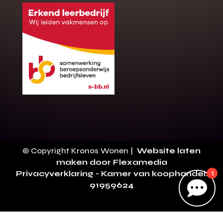
Gratis offerte
M
op maat?
Binnen 24 uur jouw gratis offerte
10 jaar garantie op de montage
Gratis inmeting (voorwaarden)
Volledig ontzorgd
Wij werken landelijk
© Copyright Kronos Wonen |
Website laten
100+ stoffen
maken door Flexamedia
Privacyverklaring
- Kamer van koophandel:
1
Gratis offerte

91959624
Direct bellen