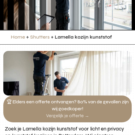
Home
»
Shutters
»
Lamella kozijn kunststof
🏆 Elders een offerte ontvangen? 80% van de gevallen zijn
wij goedkoper!
Vergelijk je offerte →
Zoek je Lamella kozijn kunststof voor licht en privacy