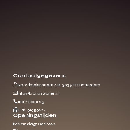
Contactgegevens

Noordmolenstraat 61B, 3035 RH Rotterdam

info@kronoswonen.nl

010 72 000 25

KVK: 91959624
Openingstijden
Maandag:
Gesloten