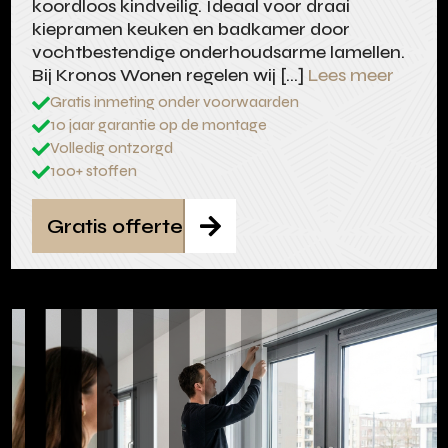
koordloos kindveilig. Ideaal voor draai
kiepramen keuken en badkamer door
vochtbestendige onderhoudsarme lamellen.
Bij Kronos Wonen regelen wij […]
Lees meer
Gratis inmeting onder voorwaarden

10 jaar garantie op de montage

Volledig ontzorgd

100+ stoffen

Gratis offerte
